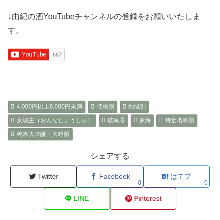
↓由紀の酒YouTubeチャンネルの登録をお願いいたしま
す。
4,000円以上6,000円未満
価格別
地域別
女城主（おんなじょうしゅ）
岐阜県
東海
特定名称別
純米大吟醸・大吟醸
シェアする
Twitter
Facebook
はてブ
-
0
0
LINE
Pinterest