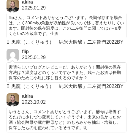
akira
2025.01.29
flipさん、コメントありがとうございます。長期保存する場合
は、よく300mlの角瓶が収納性が良いので移し替えたりしてい
ます。開封後の保存温度は、この二左衛門に関しては7～8度
くらいの冷蔵庫です。生酒...
黒龍（こくりゅう）「純米大吟醸」二左衛門2022BY
flip
2025.01.29
素晴らしいブログとレビューだ。ありがとう！開封後の保存
方法は？温度はどのくらいですか？また、残ったお酒は長期
保存のために小瓶に移し替えるのですか？
黒龍（こくりゅう）「純米大吟醸」二左衛門2022BY
akira
2023.10.02
ゆうとさん、コメントありがとうございます。酵母は培養す
るたびに少しづつ変異していくそうです。出来の良かったお
酒（協会酵母や蔵付酵母など）のもろみから抽出・培養し、
保存したものを使われているそうです。明...