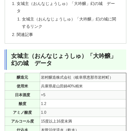
女城主（おんなじょうしゅ）「大吟醸」幻の城 デー
タ
女城主（おんなじょうしゅ）「大吟醸」幻の城に関
するリンク
関連記事
女城主（おんなじょうしゅ）「大吟醸」
幻の城 データ
醸造元
岩村醸造株式会社（岐阜県恵那市岩村町）
使用米
兵庫県産山田錦40%精米
日本酒度
+5
酸度
1.2
アミノ酸度
1.0
アルコール度
15度以上16度未満
仕込水
木曽川伏流水（軟水）