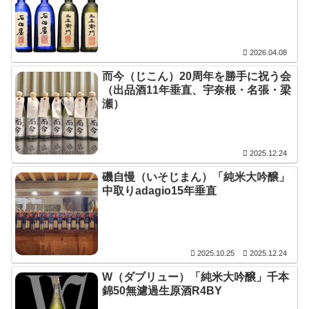
2026.04.08
而今（じこん）20周年を勝手に祝う会
（出品酒11年垂直、宇奈根・名張・梁
瀬）
2025.12.24
磯自慢（いそじまん）「純米大吟醸」
中取りadagio15年垂直
2025.10.25
2025.12.24
W（ダブリュー）「純米大吟醸」千本
錦50無濾過生原酒R4BY