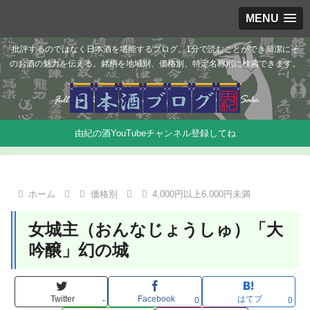
MENU
批評するのではなく日本酒を堪能するブログ。1分で読むことができ簡潔にそ
のお酒の魅力を伝える。銘柄を地域別、価格別、特定名称別に検索できます。
由紀の酒YouTubeチャンネル登録してね
ホーム
価格別
4,000円以上6,000円未満
女城主（おんなじょうしゅ）「大
吟醸」幻の城
Twitter
Facebook
はてブ
-
0
0