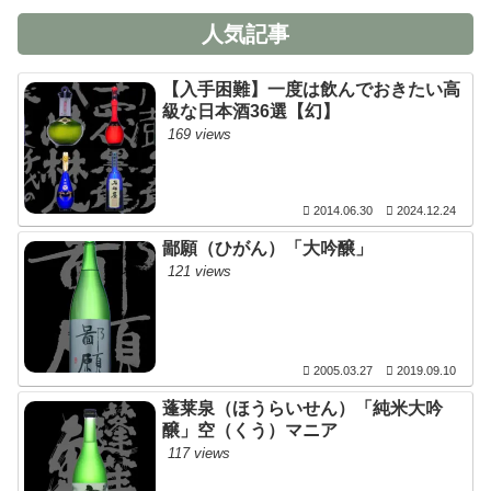
人気記事
【入手困難】一度は飲んでおきたい高
級な日本酒36選【幻】
169 views
2014.06.30
2024.12.24
鄙願（ひがん）「大吟醸」
121 views
2005.03.27
2019.09.10
蓬莱泉（ほうらいせん）「純米大吟
醸」空（くう）マニア
117 views