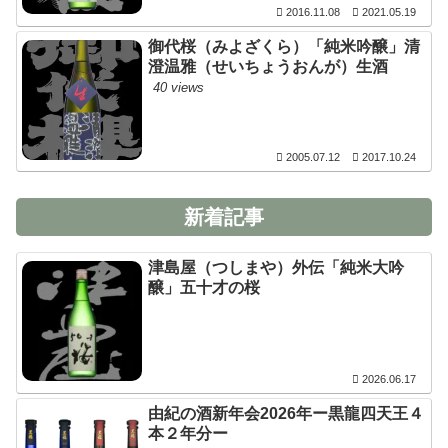
2016.11.08
2021.05.19
御代桜（みよざくら）「純米吟醸」清
澄温雅（せいちょうおんが）生酒
40 views
2005.07.12
2017.10.24
新着記事
津島屋（つしまや）外伝「純米大吟
醸」五十才の桜
2026.06.17
由紀の酒新年会2026年ー黒龍四天王４
本２年分ー