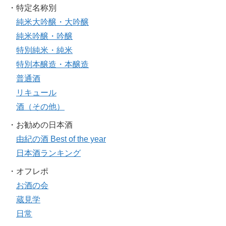
・特定名称別
純米大吟醸・大吟醸
純米吟醸・吟醸
特別純米・純米
特別本醸造・本醸造
普通酒
リキュール
酒（その他）
・お勧めの日本酒
由紀の酒 Best of the year
日本酒ランキング
・オフレポ
お酒の会
蔵見学
日常