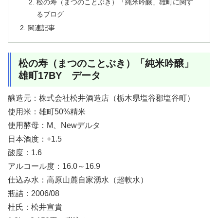
松の寿（まつのことぶき）「純米吟醸」雄町に関す
るブログ
関連記事
松の寿（まつのことぶき）「純米吟醸」
雄町17BY データ
醸造元：株式会社松井酒造店（栃木県塩谷郡塩谷町）
使用米：雄町50%精米
使用酵母：M、Newデルタ
日本酒度：+1.5
酸度：1.6
アルコール度：16.0～16.9
仕込み水：高原山麓自家湧水（超軟水）
瓶詰：2006/08
杜氏：松井宣貴