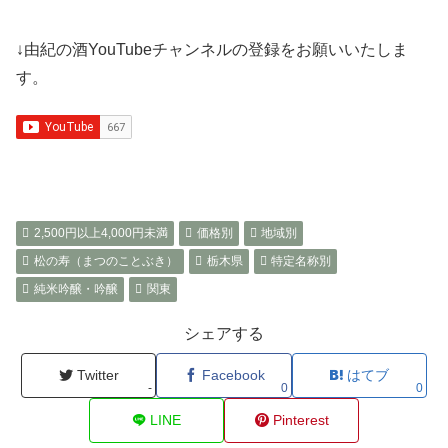
↓由紀の酒YouTubeチャンネルの登録をお願いいたしま
す。
2,500円以上4,000円未満
価格別
地域別
松の寿（まつのことぶき）
栃木県
特定名称別
純米吟醸・吟醸
関東
シェアする
Twitter
Facebook
はてブ
-
0
0
LINE
Pinterest