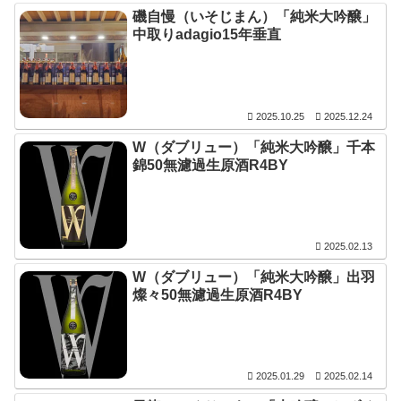
磯自慢（いそじまん）「純米大吟醸」
中取りadagio15年垂直
2025.10.25
2025.12.24
W（ダブリュー）「純米大吟醸」千本
錦50無濾過生原酒R4BY
2025.02.13
W（ダブリュー）「純米大吟醸」出羽
燦々50無濾過生原酒R4BY
2025.01.29
2025.02.14