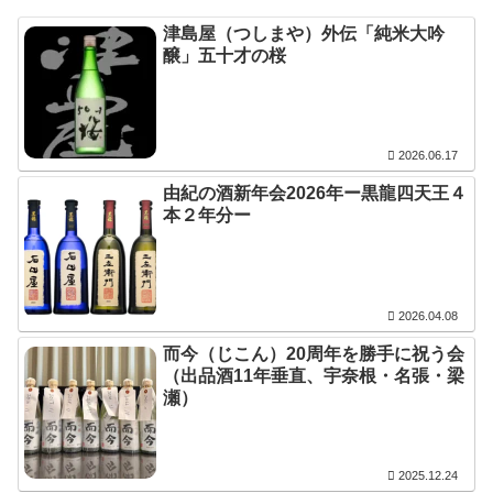
津島屋（つしまや）外伝「純米大吟
醸」五十才の桜
2026.06.17
由紀の酒新年会2026年ー黒龍四天王４
本２年分ー
2026.04.08
而今（じこん）20周年を勝手に祝う会
（出品酒11年垂直、宇奈根・名張・梁
瀬）
2025.12.24