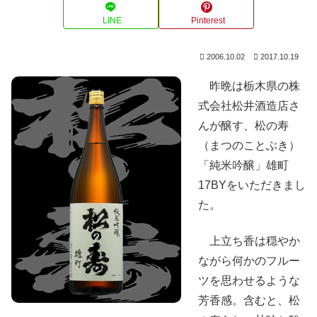
LINE
Pinterest
2006.10.02
2017.10.19
昨晩は栃木県の株
式会社松井酒造店さ
んが醸す、松の寿
（まつのことぶき）
「純米吟醸」雄町
17BYをいただきまし
た。
上立ち香は穏やか
ながら何かのフルー
ツを思わせるような
芳香感。含むと、松