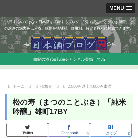
MENU
批評するのではなく日本酒を堪能するブログ。1分で読むことができ簡潔にそ
のお酒の魅力を伝える。銘柄を地域別、価格別、特定名称別に検索できます。
由紀の酒YouTubeチャンネル登録してね
ホーム
価格別
2,500円以上4,000円未満
松の寿（まつのことぶき）「純米
吟醸」雄町17BY
Twitter
Facebook
はてブ
-
0
0