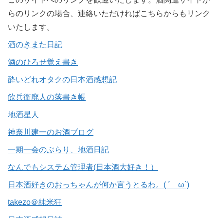
らのリンクの場合、連絡いただければこちらからもリンク
いたします。
酒のきまた日記
酒のひろせ覚え書き
酔いどれオタクの日本酒感想記
飲兵衛廃人の落書き帳
地酒星人
神奈川建一のお酒ブログ
一期一会のぶらり、地酒日記
なんでもシステム管理者(日本酒大好き！）
日本酒好きのおっちゃんが何か言うとるわ。( ´ ω`)
takezo＠純米狂