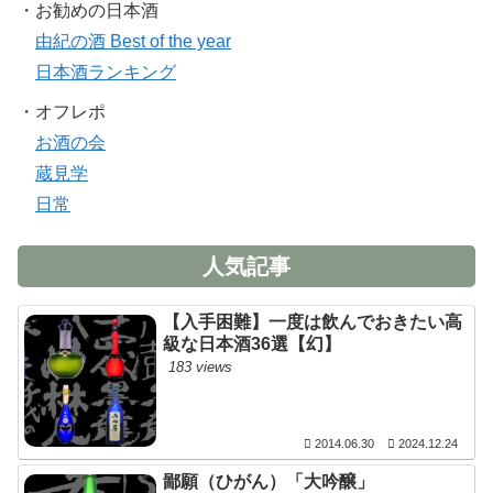
・お勧めの日本酒
由紀の酒 Best of the year
日本酒ランキング
・オフレポ
お酒の会
蔵見学
日常
人気記事
【入手困難】一度は飲んでおきたい高
級な日本酒36選【幻】
183 views
2014.06.30
2024.12.24
鄙願（ひがん）「大吟醸」