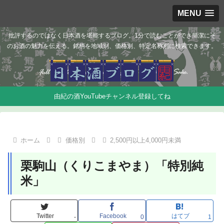
MENU
批評するのではなく日本酒を堪能するブログ。1分で読むことができ簡潔にそ
のお酒の魅力を伝える。銘柄を地域別、価格別、特定名称別に検索できます。
由紀の酒YouTubeチャンネル登録してね
ホーム
価格別
2,500円以上4,000円未満
栗駒山（くりこまやま）「特別純
米」
Twitter
Facebook
はてブ
-
0
1