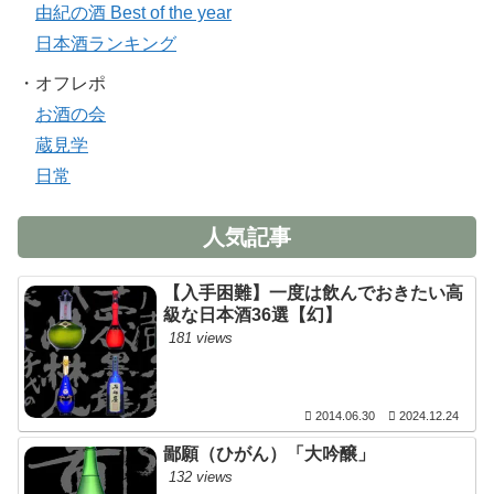
由紀の酒 Best of the year
日本酒ランキング
・オフレポ
お酒の会
蔵見学
日常
人気記事
【入手困難】一度は飲んでおきたい高
級な日本酒36選【幻】
181 views
2014.06.30
2024.12.24
鄙願（ひがん）「大吟醸」
132 views