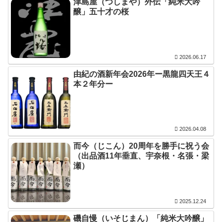
津島屋（つしまや）外伝「純米大吟
醸」五十才の桜
2026.06.17
由紀の酒新年会2026年ー黒龍四天王４
本２年分ー
2026.04.08
而今（じこん）20周年を勝手に祝う会
（出品酒11年垂直、宇奈根・名張・梁
瀬）
2025.12.24
磯自慢（いそじまん）「純米大吟醸」