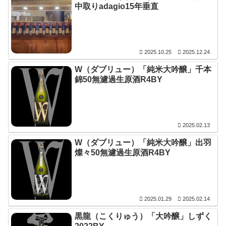
中取りadagio15年垂直
2025.10.25
2025.12.24
W（ダブリュー）「純米大吟醸」千本
錦50無濾過生原酒R4BY
2025.02.13
W（ダブリュー）「純米大吟醸」出羽
燦々50無濾過生原酒R4BY
2025.01.29
2025.02.14
黒龍（こくりゅう）「大吟醸」しずく