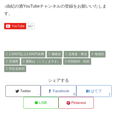
↓由紀の酒YouTubeチャンネルの登録をお願いいたしま
す。
2,500円以上4,000円未満
価格別
北海道・東北
地域別
宮城県
栗駒山（くりこまやま）
特別純米・純米
特定名称別
シェアする
Twitter
Facebook
はてブ
-
0
1
LINE
Pinterest