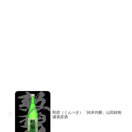
勲碧（くんぺき）「純米吟醸」山田錦無
濾過原酒