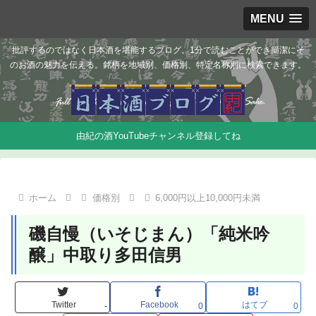
MENU
批評するのではなく日本酒を堪能するブログ。1分で読むことができ簡潔にそ
のお酒の魅力を伝える。銘柄を地域別、価格別、特定名称別に検索できます。
由紀の酒YouTubeチャンネル登録してね
ホーム
価格別
6,000円以上10,000円未満
磯自慢（いそじまん）「純米吟
醸」中取り多田信男
Twitter
Facebook
はてブ
-
0
0