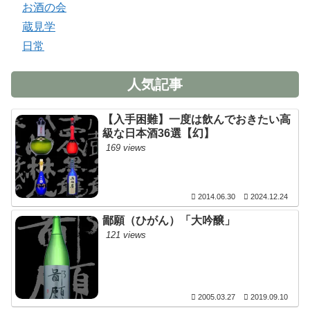
お酒の会
蔵見学
日常
人気記事
【入手困難】一度は飲んでおきたい高
級な日本酒36選【幻】
169 views
2014.06.30
2024.12.24
鄙願（ひがん）「大吟醸」
121 views
2005.03.27
2019.09.10