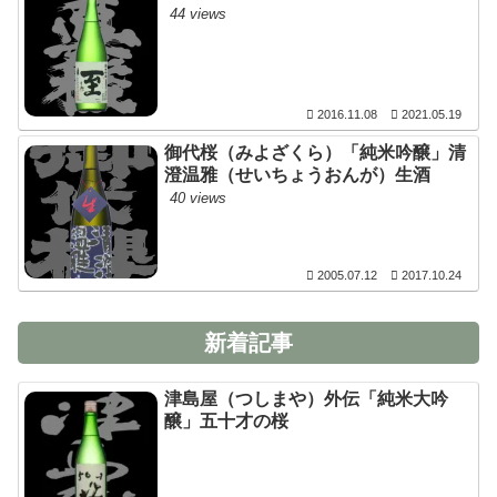
44 views
2016.11.08
2021.05.19
御代桜（みよざくら）「純米吟醸」清
澄温雅（せいちょうおんが）生酒
40 views
2005.07.12
2017.10.24
新着記事
津島屋（つしまや）外伝「純米大吟
醸」五十才の桜