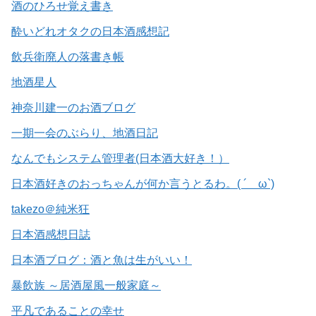
酒のひろせ覚え書き
酔いどれオタクの日本酒感想記
飲兵衛廃人の落書き帳
地酒星人
神奈川建一のお酒ブログ
一期一会のぶらり、地酒日記
なんでもシステム管理者(日本酒大好き！）
日本酒好きのおっちゃんが何か言うとるわ。( ´ ω`)
takezo＠純米狂
日本酒感想日誌
日本酒ブログ：酒と魚は生がいい！
暴飲族 ～居酒屋風一般家庭～
平凡であることの幸せ