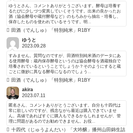
ゆうとさん、コメントありがとうございます。酵母は培養す
るたびに少しづつ変異していくそうです。出来の良かったお
酒（協会酵母や蔵付酵母など）のもろみから抽出・培養し、
保存したものを使われているそうです。明...
田酒（でんしゅ）「特別純米」R1BY
ゆうと
2023.09.28
すみません。質問なのですが、田酒特別純米酒のデータにあ
る使用酵母：蔵内保存酵母というのは協会酵母を酒蔵独自で
培養されているということでしょうか？そのようにすると蔵
ごとに微妙に異なる酵母になるのでしょう...
田酒（でんしゅ）「特別純米」R1BY
akira
2023.07.11
匿名さん、コメントありがとうございます。自分も十四代は
常に欲しいのですが、残念ながら最近は購入できていませ
ん。高値であればすぐに購入もできるかもしれませんが、管
理に問題があるのでお勧めできません。お役...
十四代（じゅうよんだい）「大吟醸」播州山田錦生詰