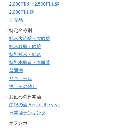
2,000円以上2,500円未満
2,000円未満
非売品
・特定名称別
純米大吟醸・大吟醸
純米吟醸・吟醸
特別純米・純米
特別本醸造・本醸造
普通酒
リキュール
酒（その他）
・お勧めの日本酒
由紀の酒 Best of the year
日本酒ランキング
・オフレポ