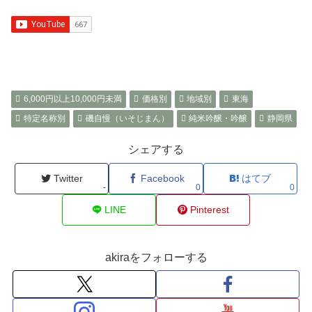
6,000円以上10,000円未満
価格別
地域別
東海
特定名称別
磯自慢（いそじまん）
純米吟醸・吟醸
静岡県
シェアする
Twitter
Facebook
はてブ
-
0
0
LINE
Pinterest
akiraをフォローする