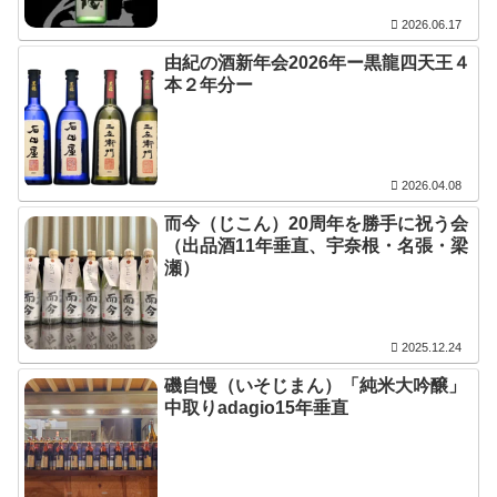
2026.06.17
由紀の酒新年会2026年ー黒龍四天王４
本２年分ー
2026.04.08
而今（じこん）20周年を勝手に祝う会
（出品酒11年垂直、宇奈根・名張・梁
瀬）
2025.12.24
磯自慢（いそじまん）「純米大吟醸」
中取りadagio15年垂直