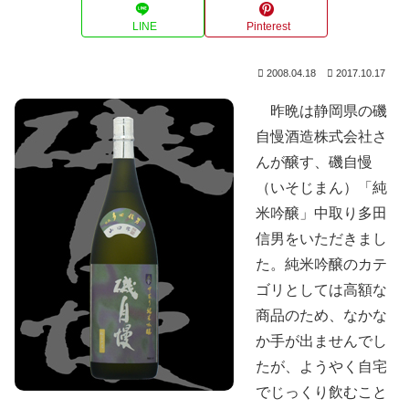
LINE
Pinterest
2008.04.18
2017.10.17
昨晩は静岡県の磯
自慢酒造株式会社さ
んが醸す、磯自慢
（いそじまん）「純
米吟醸」中取り多田
信男をいただきまし
た。純米吟醸のカテ
ゴリとしては高額な
商品のため、なかな
か手が出ませんでし
たが、ようやく自宅
でじっくり飲むこと