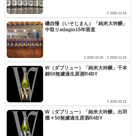
2025.12.24
磯自慢（いそじまん）「純米大吟醸」
中取りadagio15年垂直
2025.10.25
2025.12.24
W（ダブリュー）「純米大吟醸」千本
錦50無濾過生原酒R4BY
2025.02.13
W（ダブリュー）「純米大吟醸」出羽
燦々50無濾過生原酒R4BY