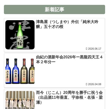
新着記事
津島屋（つしまや）外伝「純米大吟
醸」五十才の桜
2026.06.17
由紀の酒新年会2026年ー黒龍四天王４
本２年分ー
2026.04.08
而今（じこん）20周年を勝手に祝う会
（出品酒11年垂直、宇奈根・名張・梁
瀬）