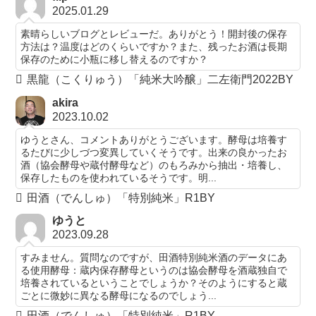
2025.01.29
素晴らしいブログとレビューだ。ありがとう！開封後の保存
方法は？温度はどのくらいですか？また、残ったお酒は長期
保存のために小瓶に移し替えるのですか？
黒龍（こくりゅう）「純米大吟醸」二左衛門2022BY
akira
2023.10.02
ゆうとさん、コメントありがとうございます。酵母は培養す
るたびに少しづつ変異していくそうです。出来の良かったお
酒（協会酵母や蔵付酵母など）のもろみから抽出・培養し、
保存したものを使われているそうです。明...
田酒（でんしゅ）「特別純米」R1BY
ゆうと
2023.09.28
すみません。質問なのですが、田酒特別純米酒のデータにあ
る使用酵母：蔵内保存酵母というのは協会酵母を酒蔵独自で
培養されているということでしょうか？そのようにすると蔵
ごとに微妙に異なる酵母になるのでしょう...
田酒（でんしゅ）「特別純米」R1BY