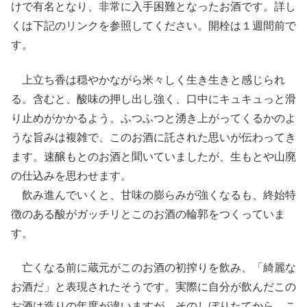
けで有名となり、非常に入手困難となったお酒です。詳し
くは下記のリンクを参照してください。開栓は１週間前で
す。
上立ち香は穏やかながら米々しく生き生きと感じられ
る。含むと、酸味の押し出し強く、口中にキュキュっと滑
り止めがかかるよう。ふつふつと湧き上がってくるかのよ
うな旨みは複雑で、このお酒に託された思いが伝わってき
ます。速醸もとのお酒と聞いていましたが、生もとや山廃
の仕込みを思わせます。
飲み進んでいくと、甘味の膨らみが強くなるも、終始特
徴のある酸がガッチリとこのお酒の輪郭をつくっていま
す。
亡くなる前に蔵元がこのお酒の初搾りを飲み、「綺麗な
お酒だ」と表現されたそうです。実際に自分が飲んだこの
お酒は造りの年度が違いますが、そのしぼりたてから、こ