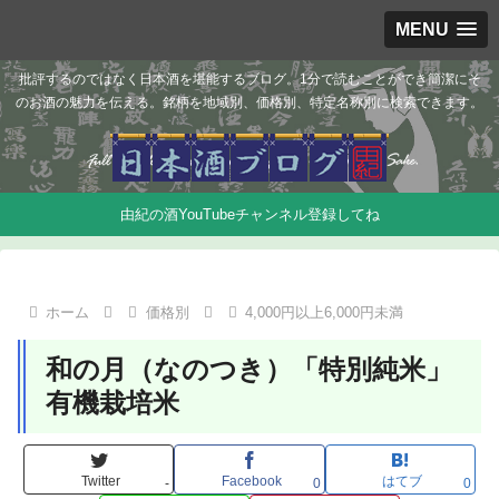
MENU
批評するのではなく日本酒を堪能するブログ。1分で読むことができ簡潔にそ
のお酒の魅力を伝える。銘柄を地域別、価格別、特定名称別に検索できます。
由紀の酒YouTubeチャンネル登録してね
ホーム
価格別
4,000円以上6,000円未満
和の月（なのつき）「特別純米」
有機栽培米
Twitter
Facebook
はてブ
-
0
0