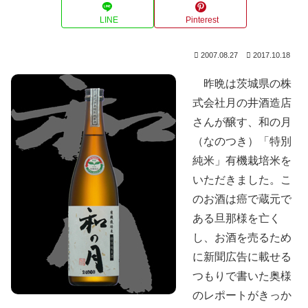
LINE
Pinterest
2007.08.27
2017.10.18
昨晩は茨城県の株
式会社月の井酒造店
さんが醸す、和の月
（なのつき）「特別
純米」有機栽培米を
いただきました。こ
のお酒は癌で蔵元で
ある旦那様を亡く
し、お酒を売るため
に新聞広告に載せる
つもりで書いた奥様
のレポートがきっか