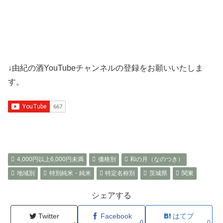
↓由紀の酒YouTubeチャンネルの登録をお願いいたしま
す。
4,000円以上6,000円未満
価格別
和の月（なのつき）
地域別
特別純米・純米
特定名称別
茨城県
関東
シェアする
Twitter
Facebook
はてブ
-
0
0