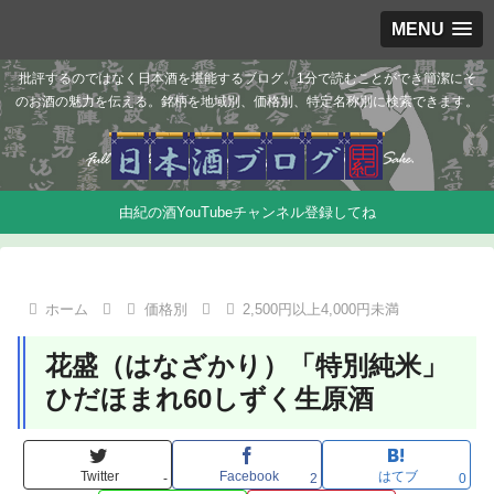
MENU
批評するのではなく日本酒を堪能するブログ。1分で読むことができ簡潔にそ
のお酒の魅力を伝える。銘柄を地域別、価格別、特定名称別に検索できます。
由紀の酒YouTubeチャンネル登録してね
ホーム
価格別
2,500円以上4,000円未満
花盛（はなざかり）「特別純米」
ひだほまれ60しずく生原酒
Twitter
Facebook
はてブ
-
2
0