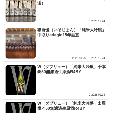
瀬）
2025.12.24
磯自慢（いそじまん）「純米大吟醸」
中取りadagio15年垂直
2025.10.25
2025.12.24
W（ダブリュー）「純米大吟醸」千本
錦50無濾過生原酒R4BY
2025.02.13
W（ダブリュー）「純米大吟醸」出羽
燦々50無濾過生原酒R4BY