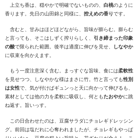
上立ち香は、穏やかで明確でないものの、
白桃
のように
香ります。先日の山田錦と同様に、
控えめの香り
です。
含むと、甘みはほどほどながら、旨味が膨らむ。膨らむ
と言っても、そこはしずく搾りらしく、
引き締まった印象
の酸
で限られた範囲。後半は適度に伸びを見せ、
しなやか
に収束を向かえます。
もう一度注意深く含む。まっすぐな旨味、食には
柔軟性
を見せつつ、しなやかな様はまさに竹。竹と言っても
性別
は女性
で、気が付けばギュンっと天に向かって伸びるも、
素材としては他の力を柔軟に吸収し、何とも
たおやか
に跳
ね返す。旨いっす。
この日合わせたのは、豆腐サラダにチョレギドレッシン
グ。前回は塩だれに心奪われましたが、チョレギもやっぱ