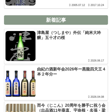
2005.07.12
2017.10.24
新着記事
津島屋（つしまや）外伝「純米大吟
醸」五十才の桜
2026.06.17
由紀の酒新年会2026年ー黒龍四天王４
本２年分ー
2026.04.08
而今（じこん）20周年を勝手に祝う会
（出品酒11年垂直、宇奈根・名張・梁