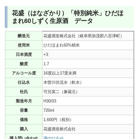
花盛（はなざかり）「特別純米」ひだほ
まれ60しずく生原酒 データ
醸造元
花盛酒造株式会社（岐阜県加茂郡八百津町）
使用米
ひだほまれ60%精米
日本酒度
+3
酸度
1.7
アルコール度
16度以上17度未満
仕込水
木曽川伏流水（軟水）
杜氏
可兒英二（兼蔵元）
製造年月
H30/03
容量
720ml
価格
1,600円（税別）
購入
花盛酒造株式会社
購入問い合わせ
酒のひろせ