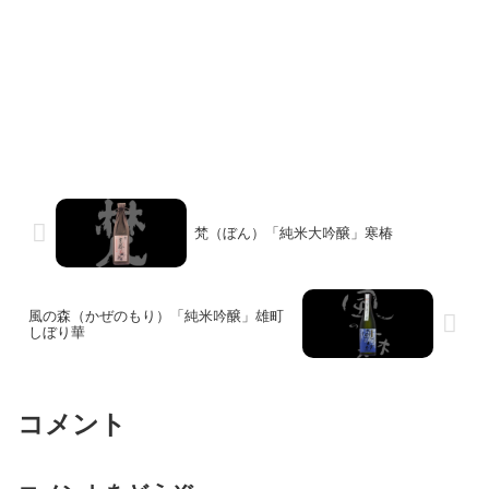
梵（ぼん）「純米大吟醸」寒椿
風の森（かぜのもり）「純米吟醸」雄町
しぼり華
コメント