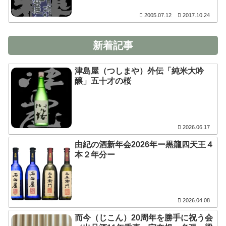
2005.07.12
2017.10.24
新着記事
津島屋（つしまや）外伝「純米大吟
醸」五十才の桜
2026.06.17
由紀の酒新年会2026年ー黒龍四天王４
本２年分ー
2026.04.08
而今（じこん）20周年を勝手に祝う会