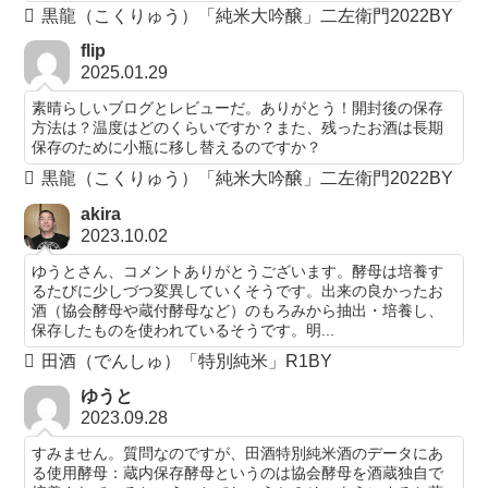
黒龍（こくりゅう）「純米大吟醸」二左衛門2022BY
flip
2025.01.29
素晴らしいブログとレビューだ。ありがとう！開封後の保存
方法は？温度はどのくらいですか？また、残ったお酒は長期
保存のために小瓶に移し替えるのですか？
黒龍（こくりゅう）「純米大吟醸」二左衛門2022BY
akira
2023.10.02
ゆうとさん、コメントありがとうございます。酵母は培養す
るたびに少しづつ変異していくそうです。出来の良かったお
酒（協会酵母や蔵付酵母など）のもろみから抽出・培養し、
保存したものを使われているそうです。明...
田酒（でんしゅ）「特別純米」R1BY
ゆうと
2023.09.28
すみません。質問なのですが、田酒特別純米酒のデータにあ
る使用酵母：蔵内保存酵母というのは協会酵母を酒蔵独自で