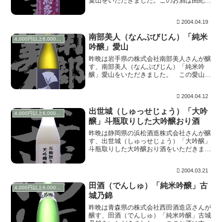
愛山をいただきました。このお酒は由紀の
酒-日本酒談義-の開設当初からの常連さま
のたけ蔵さんにいただいたものです。感謝
2004.04.19
♪ 上立ち香は非常にほんのりと香る程度
で、含むと...
南部美人（なんぶびじん）「純米
4,000円以上6,000円未満
吟醸」愛山
昨晩は岩手県の株式会社南部美人さんが醸
す、南部美人（なんぶびじん）「純米吟
醸」愛山をいただきました。 この愛山と
言う米は、今をときめく１１社（十四代、
南部美人、磯自慢、東洋美人、出羽桜、く
2004.04.12
どき上手、磯乃澤、東の麓、誉小桜、飛露
喜、獅子の里）...
出世城（しゅっせじょう）「大吟
4,000円以上6,000円未満
醸」斗瓶取りした大吟醸おり酒
昨晩は静岡県の浜松酒造株式会社さんが醸
す、出世城（しゅっせじょう）「大吟醸」
斗瓶取りした大吟醸おり酒をいただきまし
た。はじめこの写真よりもオリが沈んでい
たので、まずは上澄みをいただこうとカシ
2004.03.21
ュっとやったところ、このお酒がもつ炭酸
で自然に混ざ...
田酒（でんしゅ）「純米吟醸」古
4,000円以上6,000円未満
城乃錦
昨晩は青森県の株式会社西田酒造店さんが
醸す、田酒（でんしゅ）「純米吟醸」古城