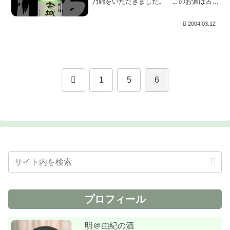
乃錦をいただきました。 このお酒は古城
錦という米で仕込まれているそうですが、
酒造好適米「五百万石」と青森県産米「青
2004.03.12
系50号」を交配させた酒造好適米だそう
です。青森の...
前
1
5
6
へ
プロフィール
明＠由紀の酒