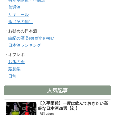
特別本醸造・本醸造
普通酒
リキュール
酒（その他）
・お勧めの日本酒
由紀の酒 Best of the year
日本酒ランキング
・オフレポ
お酒の会
蔵見学
日常
人気記事
【入手困難】一度は飲んでおきたい高
級な日本酒36選【幻】
183 views