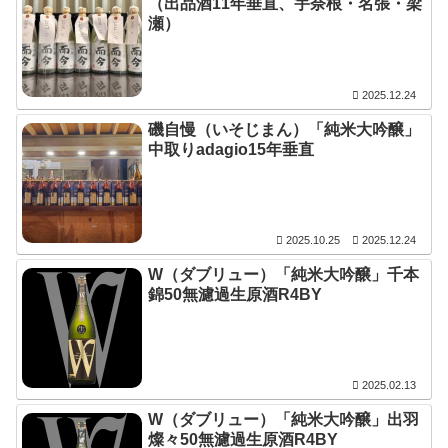
（出品酒11年垂直、宇奈根・名張・梁
瀬）
2025.12.24
磯自慢（いそじまん）「純米大吟醸」
中取りadagio15年垂直
2025.10.25
2025.12.24
W（ダブリュー）「純米大吟醸」千本
錦50無濾過生原酒R4BY
2025.02.13
W（ダブリュー）「純米大吟醸」出羽
燦々50無濾過生原酒R4BY