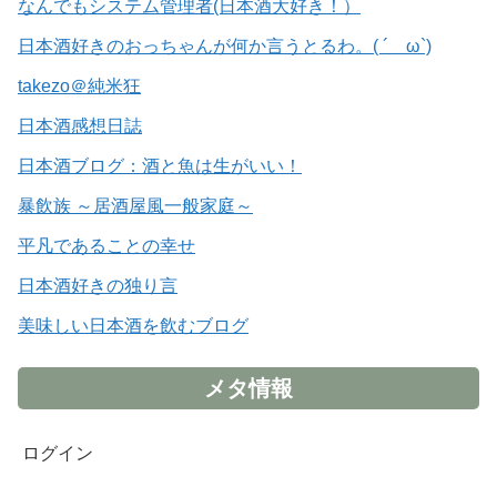
なんでもシステム管理者(日本酒大好き！）
日本酒好きのおっちゃんが何か言うとるわ。( ´ ω`)
takezo＠純米狂
日本酒感想日誌
日本酒ブログ：酒と魚は生がいい！
暴飲族 ～居酒屋風一般家庭～
平凡であることの幸せ
日本酒好きの独り言
美味しい日本酒を飲むブログ
メタ情報
ログイン