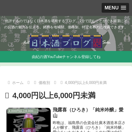
MENU
批評するのではなく日本酒を堪能するブログ。1分で読むことができ簡潔にそ
のお酒の魅力を伝える。銘柄を地域別、価格別、特定名称別に検索できます。
由紀の酒YouTubeチャンネル登録してね
ホーム
価格別
4,000円以上6,000円未満
4,000円以上6,000円未満
飛露喜（ひろき）「純米吟醸」愛
4,000円以上6,000円未満
山
昨晩は、福島県の合資会社廣木酒造本店さ
んが醸す、飛露喜（ひろき）「純米吟醸」