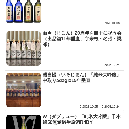
2026.04.08
而今（じこん）20周年を勝手に祝う会
（出品酒11年垂直、宇奈根・名張・梁
瀬）
2025.12.24
磯自慢（いそじまん）「純米大吟醸」
中取りadagio15年垂直
2025.10.25
2025.12.24
W（ダブリュー）「純米大吟醸」千本
錦50無濾過生原酒R4BY