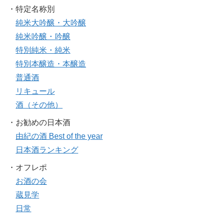
・特定名称別
純米大吟醸・大吟醸
純米吟醸・吟醸
特別純米・純米
特別本醸造・本醸造
普通酒
リキュール
酒（その他）
・お勧めの日本酒
由紀の酒 Best of the year
日本酒ランキング
・オフレポ
お酒の会
蔵見学
日常