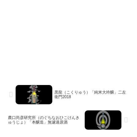
黒龍（こくりゅう）「純米大吟醸」二左
衛門2018
農口尚彦研究所（のぐちなおひこけんき
ゅうじょ）「本醸造」無濾過原酒