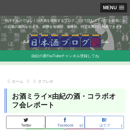
MENU
批評するのではなく日本酒を堪能するブログ。1分で読むことができ簡潔にそ
のお酒の魅力を伝える。銘柄を地域別、価格別、特定名称別に検索できます。
由紀の酒YouTubeチャンネル登録してね
ホーム
オフレポ
お酒ミライ×由紀の酒・コラボオ
フ会レポート
Twitter
Facebook
はてブ
-
57
1