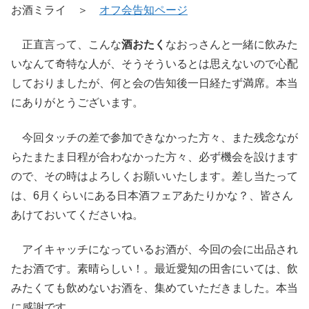
お酒ミライ ＞
オフ会告知ページ
正直言って、こんな
酒おたく
なおっさんと一緒に飲みた
いなんて奇特な人が、そうそういるとは思えないので心配
しておりましたが、何と会の告知後一日経たず満席。本当
にありがとうございます。
今回タッチの差で参加できなかった方々、また残念なが
らたまたま日程が合わなかった方々、必ず機会を設けます
ので、その時はよろしくお願いいたします。差し当たって
は、6月くらいにある日本酒フェアあたりかな？、皆さん
あけておいてくださいね。
アイキャッチになっているお酒が、今回の会に出品され
たお酒です。素晴らしい！。最近愛知の田舎にいては、飲
みたくても飲めないお酒を、集めていただきました。本当
に感謝です。