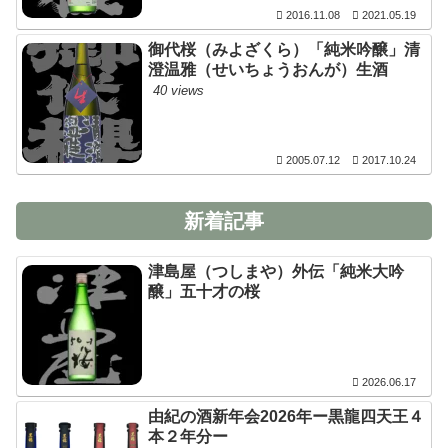
2016.11.08
2021.05.19
御代桜（みよざくら）「純米吟醸」清
澄温雅（せいちょうおんが）生酒
40 views
2005.07.12
2017.10.24
新着記事
津島屋（つしまや）外伝「純米大吟
醸」五十才の桜
2026.06.17
由紀の酒新年会2026年ー黒龍四天王４
本２年分ー