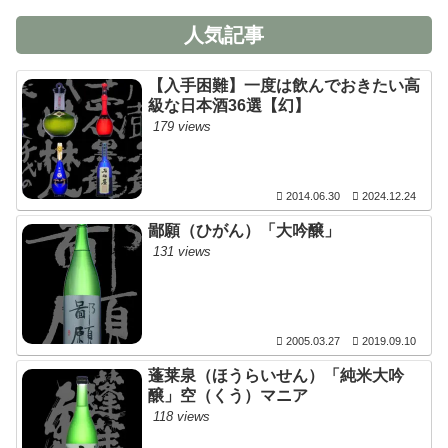
人気記事
【入手困難】一度は飲んでおきたい高
級な日本酒36選【幻】
179 views
2014.06.30
2024.12.24
鄙願（ひがん）「大吟醸」
131 views
2005.03.27
2019.09.10
蓬莱泉（ほうらいせん）「純米大吟
醸」空（くう）マニア
118 views