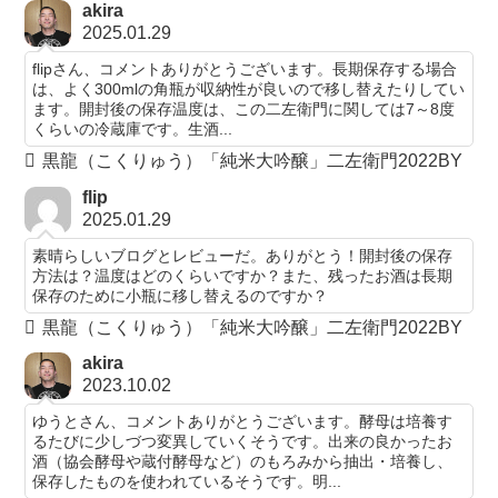
akira
2025.01.29
flipさん、コメントありがとうございます。長期保存する場合
は、よく300mlの角瓶が収納性が良いので移し替えたりしてい
ます。開封後の保存温度は、この二左衛門に関しては7～8度
くらいの冷蔵庫です。生酒...
黒龍（こくりゅう）「純米大吟醸」二左衛門2022BY
flip
2025.01.29
素晴らしいブログとレビューだ。ありがとう！開封後の保存
方法は？温度はどのくらいですか？また、残ったお酒は長期
保存のために小瓶に移し替えるのですか？
黒龍（こくりゅう）「純米大吟醸」二左衛門2022BY
akira
2023.10.02
ゆうとさん、コメントありがとうございます。酵母は培養す
るたびに少しづつ変異していくそうです。出来の良かったお
酒（協会酵母や蔵付酵母など）のもろみから抽出・培養し、
保存したものを使われているそうです。明...