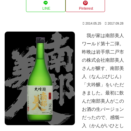
LINE
Pinterest
2014.05.25
2017.09.28
我が家は南部美人
ワールド第十二弾。
昨晩は岩手県二戸市
の株式会社南部美人
さんが醸す、南部美
人（なんぶびじん）
「大吟醸」をいただ
きました。最初に飲
んだ南部美人がこの
お酒の生バージョン
だったので、感慨一
入（かんがいひとし