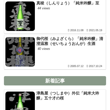
真稜（しんりょう）「純米吟醸」至
44 views
2016.11.08
2021.05.19
御代桜（みよざくら）「純米吟醸」清
澄温雅（せいちょうおんが）生酒
40 views
2005.07.12
2017.10.24
新着記事
津島屋（つしまや）外伝「純米大吟
醸」五十才の桜