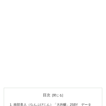
目次
南部美人（なんぶびじん）「大吟醸」25BY データ