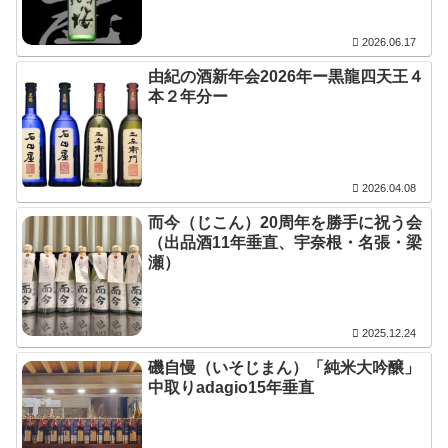
2026.06.17
由紀の酒新年会2026年ー黒龍四天王４
本２年分ー
2026.04.08
而今（じこん）20周年を勝手に祝う会
（出品酒11年垂直、宇奈根・名張・梁
瀬）
2025.12.24
磯自慢（いそじまん）「純米大吟醸」
中取りadagio15年垂直