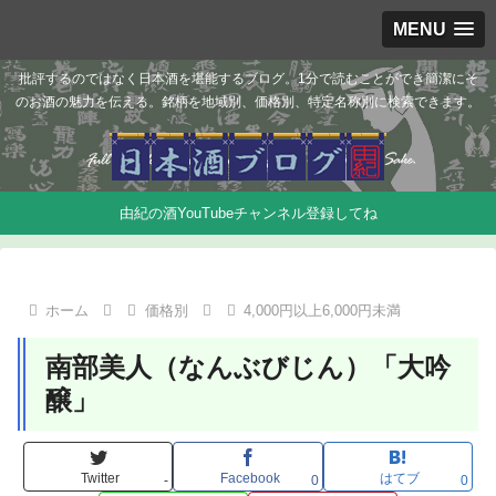
MENU
批評するのではなく日本酒を堪能するブログ。1分で読むことができ簡潔にそ
のお酒の魅力を伝える。銘柄を地域別、価格別、特定名称別に検索できます。
由紀の酒YouTubeチャンネル登録してね
ホーム
価格別
4,000円以上6,000円未満
南部美人（なんぶびじん）「大吟
醸」
Twitter
Facebook
はてブ
-
0
0