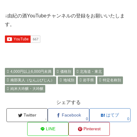
↓由紀の酒YouTubeチャンネルの登録をお願いいたしま
す。
4,000円以上6,000円未満
価格別
北海道・東北
南部美人（なんぶびじん）
地域別
岩手県
特定名称別
純米大吟醸・大吟醸
シェアする
Twitter
Facebook
はてブ
-
0
0
LINE
Pinterest