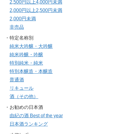
2,500円以上4,000円未満
2,000円以上2,500円未満
2,000円未満
非売品
・特定名称別
純米大吟醸・大吟醸
純米吟醸・吟醸
特別純米・純米
特別本醸造・本醸造
普通酒
リキュール
酒（その他）
・お勧めの日本酒
由紀の酒 Best of the year
日本酒ランキング