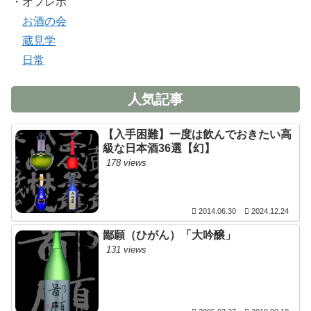
・オフレポ
お酒の会
蔵見学
日常
人気記事
【入手困難】一度は飲んでおきたい高
級な日本酒36選【幻】
178 views
2014.06.30
2024.12.24
鄙願（ひがん）「大吟醸」
131 views