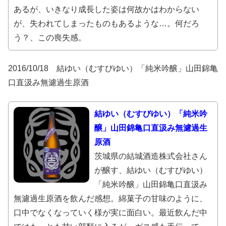
あるが、いきなり成長した姿は何故かはわからない
が、失われてしまったものもあるような…。何だろ
う？、この喪失感。
2016/10/18 結ゆい（むすびゆい）「純米吟醸」山田錦亀
口直汲み無濾過生原酒
結ゆい（むすびゆい）「純米吟
醸」山田錦亀口直汲み無濾過生
原酒
茨城県の結城酒造株式会社さん
が醸す、結ゆい（むすびゆい）
「純米吟醸」山田錦亀口直汲み
無濾過生原酒を飲んだ感想。綿菓子の甘味のように、
口中でなくなっていく様が実に面白い。最近飲んだ中