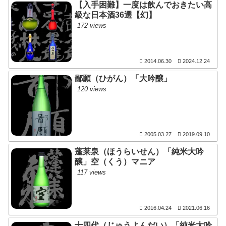
【入手困難】一度は飲んでおきたい高
級な日本酒36選【幻】
172 views
2014.06.30
2024.12.24
鄙願（ひがん）「大吟醸」
120 views
2005.03.27
2019.09.10
蓬莱泉（ほうらいせん）「純米大吟
醸」空（くう）マニア
117 views
2016.04.24
2021.06.16
十四代（じゅうよんだい）「純米大吟