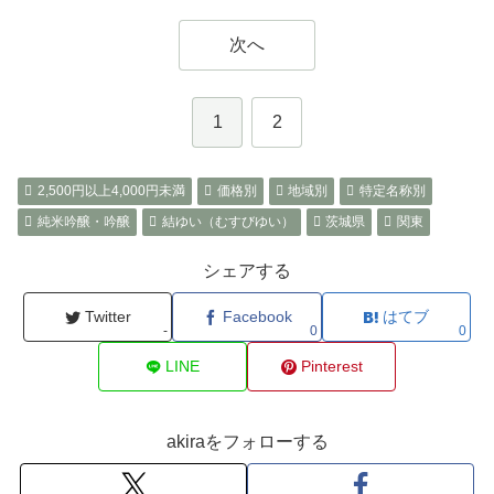
次へ
1
2
2,500円以上4,000円未満
価格別
地域別
特定名称別
純米吟醸・吟醸
結ゆい（むすびゆい）
茨城県
関東
シェアする
Twitter
Facebook
はてブ
-
0
0
LINE
Pinterest
akiraをフォローする