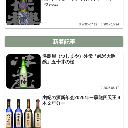
40 views
2005.07.12
2017.10.24
新着記事
津島屋（つしまや）外伝「純米大吟
醸」五十才の桜
2026.06.17
由紀の酒新年会2026年ー黒龍四天王４
本２年分ー