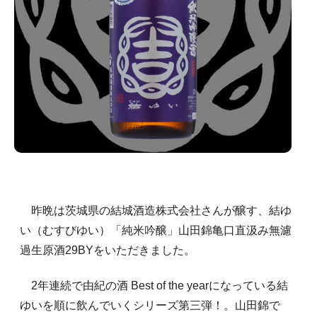
昨晩は茨城県の結城酒造株式会社さんが醸す、結ゆ
い（むすびゆい）「純米吟醸」山田錦亀口直汲み無濾
過生原酒29BYをいただきました。
2年連続で由紀の酒 Best of the yearになっている結
ゆいを順に飲んでいくシリーズ第三弾！。山田錦で