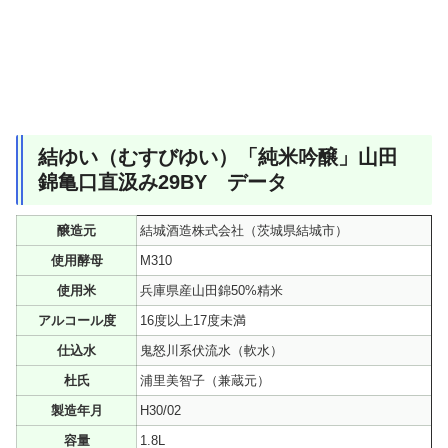
結ゆい（むすびゆい）「純米吟醸」山田
錦亀口直汲み29BY データ
醸造元
結城酒造株式会社（茨城県結城市）
使用酵母
M310
使用米
兵庫県産山田錦50%精米
アルコール度
16度以上17度未満
仕込水
鬼怒川系伏流水（軟水）
杜氏
浦里美智子（兼蔵元）
製造年月
H30/02
容量
1.8L