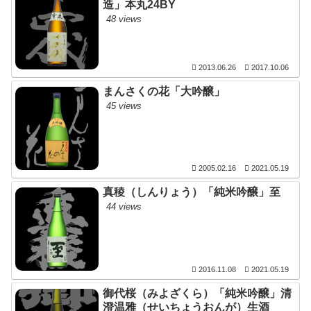
造」本丸24BY
48 views
2013.06.26
2017.10.06
まんさくの花「大吟醸」
45 views
2005.02.16
2021.05.19
真稜（しんりょう）「純米吟醸」至
44 views
2016.11.08
2021.05.19
御代桜（みよざくら）「純米吟醸」清
澄温雅（せいちょうおんが）生酒