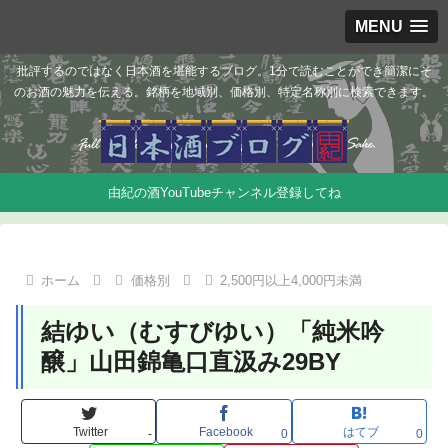
MENU
批評するのではなく日本酒を堪能するブログ。1分で読むことができ簡潔にそ
のお酒の魅力を伝える。銘柄を地域別、価格別、特定名称別に検索できます。
由紀の酒YouTubeチャンネル登録してね
ホーム
価格別
2,500円以上4,000円未満
結ゆい（むすびゆい）「純米吟
醸」山田錦亀口直汲み29BY
Twitter
Facebook
はてブ
-
0
0