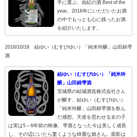
手に選ぶ、由紀の酒 Best of the
year。2016年にいただいたお酒
の中でもっとも心に残ったお酒
を紹介いたします。
2016/10/18 結ゆい（むすびゆい）「純米吟醸」山田錦雫
酒
結ゆい（むすびゆい）「純米吟
醸」山田錦雫酒
茨城県の結城酒造株式会社さん
が醸す、結ゆい（むすびゆい）
「純米吟醸」山田錦雫酒を飲ん
だ感想。天使を思わせる女の子
は実は5～6年前の映像、雫酒となった今は美しく成長
し、その辺にいたら驚くような綺麗な娘さん。面影は