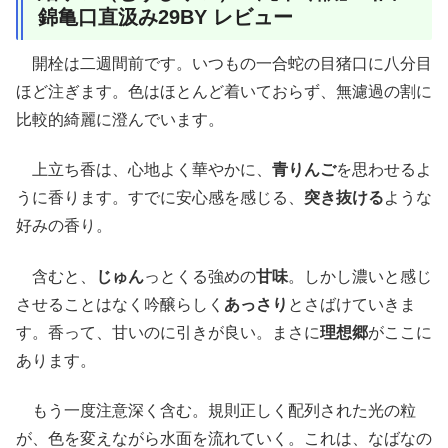
錦亀口直汲み29BY レビュー
開栓は二週間前です。いつもの一合蛇の目猪口に八分目
ほど注ぎます。色はほとんど着いておらず、無濾過の割に
比較的綺麗に澄んでいます。
上立ち香は、心地よく華やかに、
青りんご
を思わせるよ
うに香ります。すでに安心感を感じる、
突き抜ける
ような
好みの香り。
含むと、
じゅん
っとくる強めの
甘味
。しかし濃いと感じ
させることはなく吟醸らしく
あっさり
とさばけていきま
す。香って、甘いのに引きが良い。まさに
理想郷
がここに
あります。
もう一度注意深く含む。規則正しく配列された光の粒
が、色を変えながら水面を流れていく。これは、なばなの