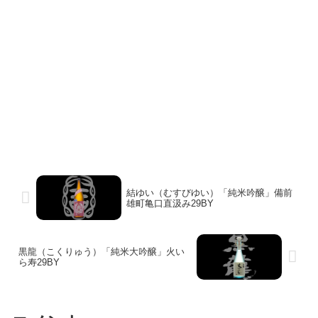
結ゆい（むすびゆい）「純米吟醸」備前
雄町亀口直汲み29BY
黒龍（こくりゅう）「純米大吟醸」火い
ら寿29BY