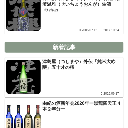
澄温雅（せいちょうおんが）生酒
40 views
2005.07.12
2017.10.24
新着記事
津島屋（つしまや）外伝「純米大吟
醸」五十才の桜
2026.06.17
由紀の酒新年会2026年ー黒龍四天王４
本２年分ー