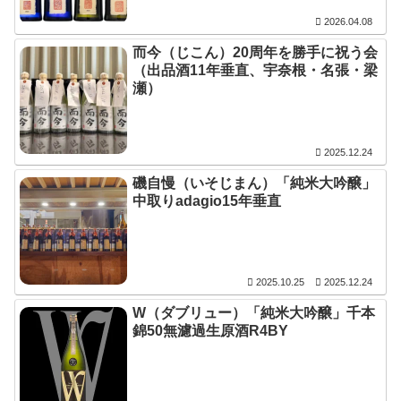
2026.04.08
而今（じこん）20周年を勝手に祝う会
（出品酒11年垂直、宇奈根・名張・梁
瀬）
2025.12.24
磯自慢（いそじまん）「純米大吟醸」
中取りadagio15年垂直
2025.10.25
2025.12.24
W（ダブリュー）「純米大吟醸」千本
錦50無濾過生原酒R4BY