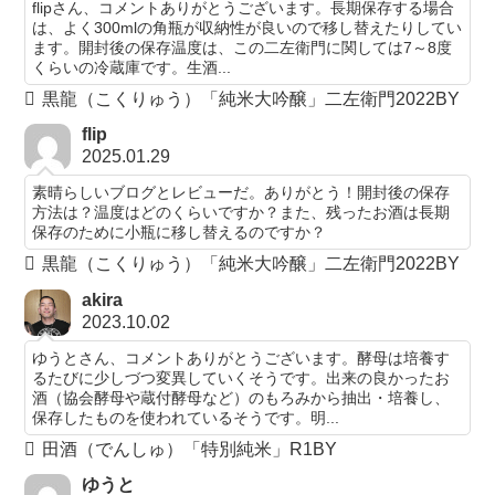
flipさん、コメントありがとうございます。長期保存する場合
は、よく300mlの角瓶が収納性が良いので移し替えたりしてい
ます。開封後の保存温度は、この二左衛門に関しては7～8度
くらいの冷蔵庫です。生酒...
黒龍（こくりゅう）「純米大吟醸」二左衛門2022BY
flip
2025.01.29
素晴らしいブログとレビューだ。ありがとう！開封後の保存
方法は？温度はどのくらいですか？また、残ったお酒は長期
保存のために小瓶に移し替えるのですか？
黒龍（こくりゅう）「純米大吟醸」二左衛門2022BY
akira
2023.10.02
ゆうとさん、コメントありがとうございます。酵母は培養す
るたびに少しづつ変異していくそうです。出来の良かったお
酒（協会酵母や蔵付酵母など）のもろみから抽出・培養し、
保存したものを使われているそうです。明...
田酒（でんしゅ）「特別純米」R1BY
ゆうと