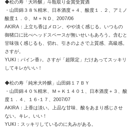
◆松の寿「大吟醸」斗瓶取り金賞受賞酒
・山田錦３８％精米、日本酒度＋４、酸度１．２、アミノ
酸度１．０、Ｍ＋ＮＤ、2007/06
AKIRA：上立ち香はメロン、やや淡く感じる。いつもの
御猪口に比べヘッドスペースが無いせいもあろう。含むと
甘味強く感じるも、切れ、引きのよさで上質感、高級感。
さすが。
YUKI：パイン香♪。さすが「超限定」だけあってスッキリ
してキレがいい！
◆松の寿「純米大吟醸」山田錦１７ＢＹ
・山田錦４０％精米、Ｍ＋Ｋ１４０１、日本酒度＋３、酸
度１．４、１６-１７、2007/07
AKIRA：上香は淡い。上品な甘味、酸をあまり感じさせ
ない。キレ。いい！
YUKI：スッキリしているのに丸みがある。