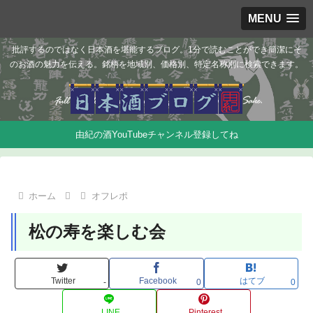
MENU
批評するのではなく日本酒を堪能するブログ。1分で読むことができ簡潔にそ
のお酒の魅力を伝える。銘柄を地域別、価格別、特定名称別に検索できます。
由紀の酒YouTubeチャンネル登録してね
ホーム
オフレポ
松の寿を楽しむ会
Twitter
Facebook
はてブ
-
0
0
LINE
Pinterest