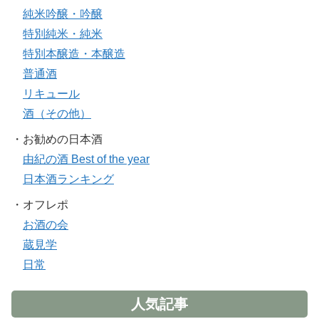
純米吟醸・吟醸
特別純米・純米
特別本醸造・本醸造
普通酒
リキュール
酒（その他）
・お勧めの日本酒
由紀の酒 Best of the year
日本酒ランキング
・オフレポ
お酒の会
蔵見学
日常
人気記事