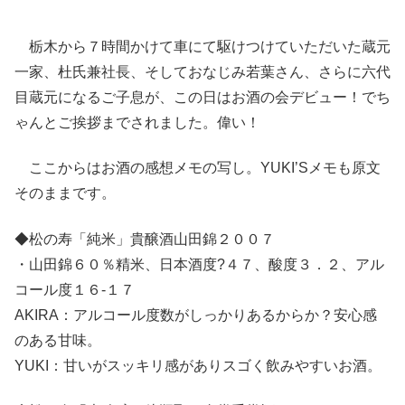
栃木から７時間かけて車にて駆けつけていただいた蔵元
一家、杜氏兼社長、そしておなじみ若葉さん、さらに六代
目蔵元になるご子息が、この日はお酒の会デビュー！でち
ゃんとご挨拶までされました。偉い！
ここからはお酒の感想メモの写し。YUKI’Sメモも原文
そのままです。
◆松の寿「純米」貴醸酒山田錦２００７
・山田錦６０％精米、日本酒度?４７、酸度３．２、アル
コール度１６-１７
AKIRA：アルコール度数がしっかりあるからか？安心感
のある甘味。
YUKI：甘いがスッキリ感がありスゴく飲みやすいお酒。