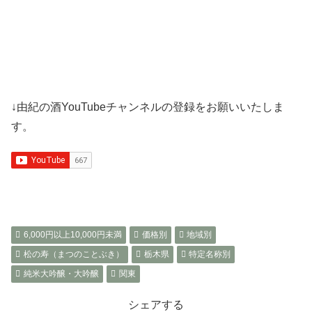
↓由紀の酒YouTubeチャンネルの登録をお願いいたしま
す。
6,000円以上10,000円未満
価格別
地域別
松の寿（まつのことぶき）
栃木県
特定名称別
純米大吟醸・大吟醸
関東
シェアする