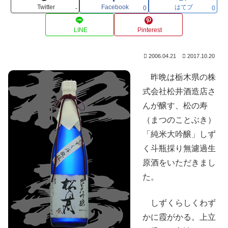
Twitter
Facebook
はてブ
-
0
0
LINE
Pinterest
2006.04.21
2017.10.20
昨晩は栃木県の株
式会社松井酒造店さ
んが醸す、松の寿
（まつのことぶき）
「純米大吟醸」しず
く斗瓶採り無濾過生
原酒をいただきまし
た。
しずくらしくわず
かに霞がかる。上立