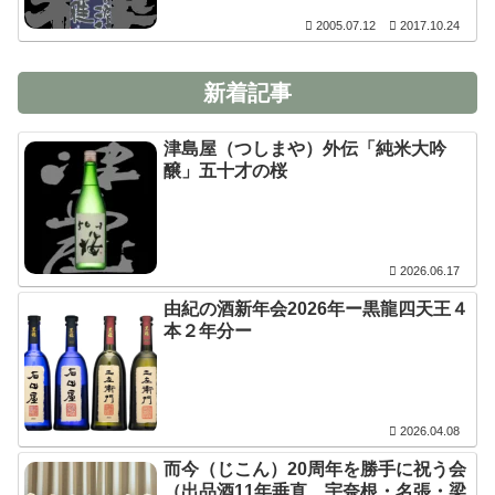
2005.07.12
2017.10.24
新着記事
津島屋（つしまや）外伝「純米大吟
醸」五十才の桜
2026.06.17
由紀の酒新年会2026年ー黒龍四天王４
本２年分ー
2026.04.08
而今（じこん）20周年を勝手に祝う会
（出品酒11年垂直、宇奈根・名張・梁