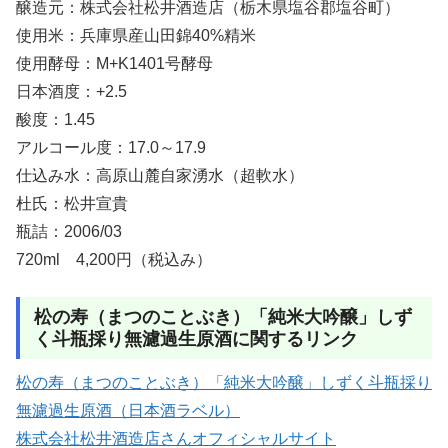
醸造元：株式会社松井酒造店（栃木県塩谷郡塩谷町）
使用米：兵庫県産山田錦40%精米
使用酵母：M+K1401号酵母
日本酒度：+2.5
酸度：1.45
アルコール度：17.0～17.9
仕込み水：高原山麓自家湧水（超軟水）
杜氏：松井宣貴
瓶詰：2006/03
720ml 4,200円（税込み）
松の寿（まつのことぶき）「純米大吟醸」しず
く斗瓶採り無濾過生原酒に関するリンク
松の寿（まつのことぶき）「純米大吟醸」しずく斗瓶採り
無濾過生原酒（日本酒ラベル）
株式会社松井酒造店さんオフィシャルサイト