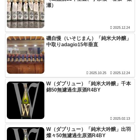
瀬）
2025.12.24
磯自慢（いそじまん）「純米大吟醸」
中取りadagio15年垂直
2025.10.25
2025.12.24
W（ダブリュー）「純米大吟醸」千本
錦50無濾過生原酒R4BY
2025.02.13
W（ダブリュー）「純米大吟醸」出羽
燦々50無濾過生原酒R4BY