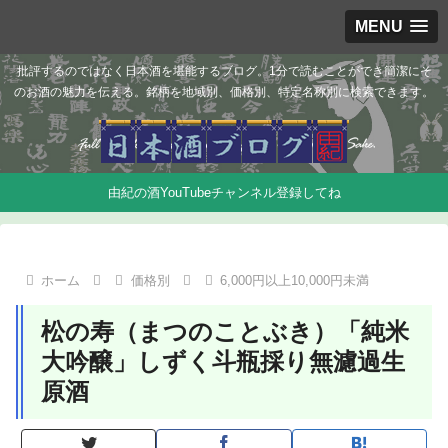
MENU
批評するのではなく日本酒を堪能するブログ。1分で読むことができ簡潔にそ
のお酒の魅力を伝える。銘柄を地域別、価格別、特定名称別に検索できます。
由紀の酒YouTubeチャンネル登録してね
ホーム
価格別
6,000円以上10,000円未満
松の寿（まつのことぶき）「純米
大吟醸」しずく斗瓶採り無濾過生
原酒