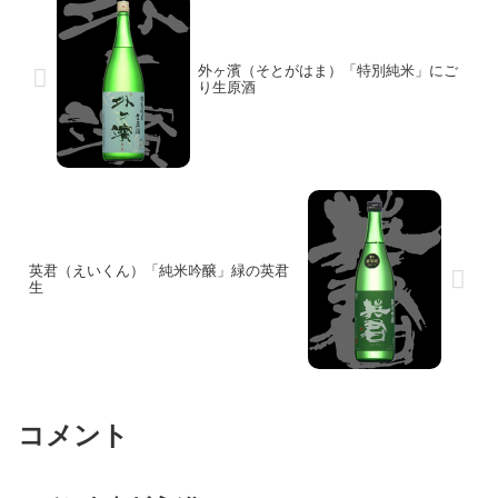
外ヶ濱（そとがはま）「特別純米」にご
り生原酒
英君（えいくん）「純米吟醸」緑の英君
生
コメント