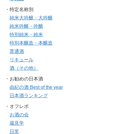
・特定名称別
純米大吟醸・大吟醸
純米吟醸・吟醸
特別純米・純米
特別本醸造・本醸造
普通酒
リキュール
酒（その他）
・お勧めの日本酒
由紀の酒 Best of the year
日本酒ランキング
・オフレポ
お酒の会
蔵見学
日常