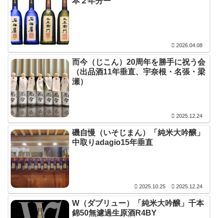
本２年分ー
2026.04.08
而今（じこん）20周年を勝手に祝う会
（出品酒11年垂直、宇奈根・名張・梁
瀬）
2025.12.24
磯自慢（いそじまん）「純米大吟醸」
中取りadagio15年垂直
2025.10.25
2025.12.24
W（ダブリュー）「純米大吟醸」千本
錦50無濾過生原酒R4BY