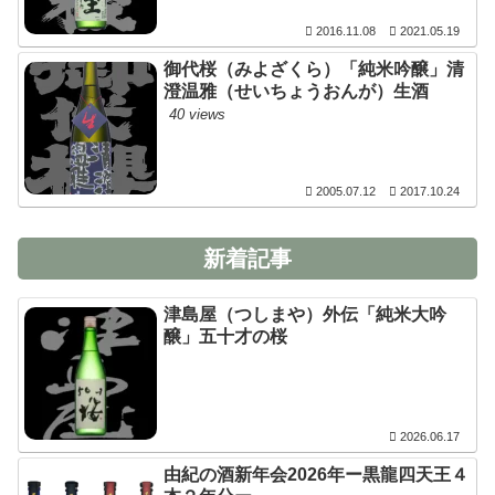
2016.11.08
2021.05.19
御代桜（みよざくら）「純米吟醸」清
澄温雅（せいちょうおんが）生酒
40 views
2005.07.12
2017.10.24
新着記事
津島屋（つしまや）外伝「純米大吟
醸」五十才の桜
2026.06.17
由紀の酒新年会2026年ー黒龍四天王４