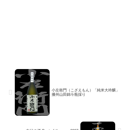
小左衛門（こざえもん）「純米大吟醸」
播州山田錦斗瓶採り