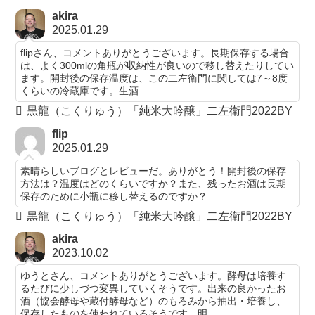
akira
2025.01.29
flipさん、コメントありがとうございます。長期保存する場合
は、よく300mlの角瓶が収納性が良いので移し替えたりしてい
ます。開封後の保存温度は、この二左衛門に関しては7～8度
くらいの冷蔵庫です。生酒...
黒龍（こくりゅう）「純米大吟醸」二左衛門2022BY
flip
2025.01.29
素晴らしいブログとレビューだ。ありがとう！開封後の保存
方法は？温度はどのくらいですか？また、残ったお酒は長期
保存のために小瓶に移し替えるのですか？
黒龍（こくりゅう）「純米大吟醸」二左衛門2022BY
akira
2023.10.02
ゆうとさん、コメントありがとうございます。酵母は培養す
るたびに少しづつ変異していくそうです。出来の良かったお
酒（協会酵母や蔵付酵母など）のもろみから抽出・培養し、
保存したものを使われているそうです。明...