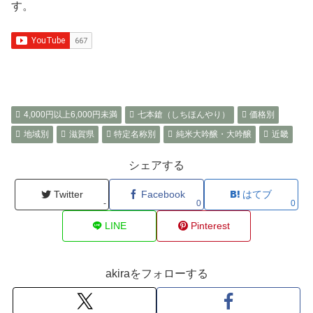
す。
4,000円以上6,000円未満
七本鎗（しちほんやり）
価格別
地域別
滋賀県
特定名称別
純米大吟醸・大吟醸
近畿
シェアする
Twitter
Facebook
はてブ
-
0
0
LINE
Pinterest
akiraをフォローする