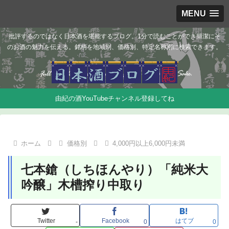
MENU
批評するのではなく日本酒を堪能するブログ。1分で読むことができ簡潔にそ
のお酒の魅力を伝える。銘柄を地域別、価格別、特定名称別に検索できます。
由紀の酒YouTubeチャンネル登録してね
ホーム
価格別
4,000円以上6,000円未満
七本鎗（しちほんやり）「純米大
吟醸」木槽搾り中取り
Twitter
Facebook
はてブ
-
0
0