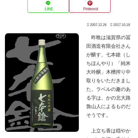
LINE
Pinterest
2007.12.26
2017.10.18
昨晩は滋賀県の冨
田酒造有限会社さん
が醸す、七本鎗（し
ちほんやり）「純米
大吟醸」木槽搾り中
取りをいただきまし
た。ラベルの趣のあ
る字は、かの北大路
魯山人によるものだ
そうです。
上立ち香は穏やか