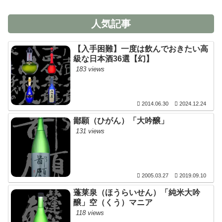
人気記事
【入手困難】一度は飲んでおきたい高
級な日本酒36選【幻】
183 views
2014.06.30
2024.12.24
鄙願（ひがん）「大吟醸」
131 views
2005.03.27
2019.09.10
蓬莱泉（ほうらいせん）「純米大吟
醸」空（くう）マニア
118 views