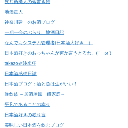
飲兵衛廃人の落書き帳
地酒星人
神奈川建一のお酒ブログ
一期一会のぶらり、地酒日記
なんでもシステム管理者(日本酒大好き！）
日本酒好きのおっちゃんが何か言うとるわ。( ´ ω`)
takezo＠純米狂
日本酒感想日誌
日本酒ブログ：酒と魚は生がいい！
暴飲族 ～居酒屋風一般家庭～
平凡であることの幸せ
日本酒好きの独り言
美味しい日本酒を飲むブログ