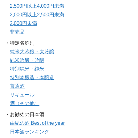
2,500円以上4,000円未満
2,000円以上2,500円未満
2,000円未満
非売品
・特定名称別
純米大吟醸・大吟醸
純米吟醸・吟醸
特別純米・純米
特別本醸造・本醸造
普通酒
リキュール
酒（その他）
・お勧めの日本酒
由紀の酒 Best of the year
日本酒ランキング