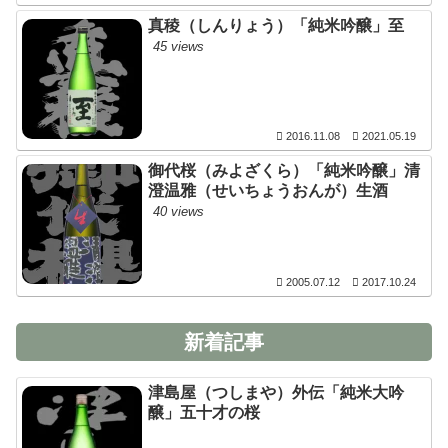
真稜（しんりょう）「純米吟醸」至
45 views
2016.11.08
2021.05.19
御代桜（みよざくら）「純米吟醸」清
澄温雅（せいちょうおんが）生酒
40 views
2005.07.12
2017.10.24
新着記事
津島屋（つしまや）外伝「純米大吟
醸」五十才の桜