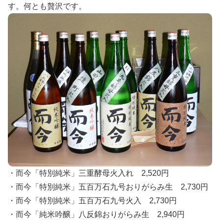
す。何とも贅沢です。
・而今「特別純米」三重酵母火入れ 2,520円
・而今「特別純米」五百万石九号おりがらみ生 2,730円
・而今「特別純米」五百万石九号火入 2,730円
・而今「純米吟醸」八反錦おりがらみ生 2,940円