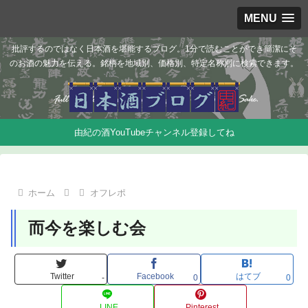
MENU
批評するのではなく日本酒を堪能するブログ。1分で読むことができ簡潔にそ
のお酒の魅力を伝える。銘柄を地域別、価格別、特定名称別に検索できます。
由紀の酒YouTubeチャンネル登録してね
ホーム
オフレポ
而今を楽しむ会
Twitter
Facebook
はてブ
-
0
0
LINE
Pinterest