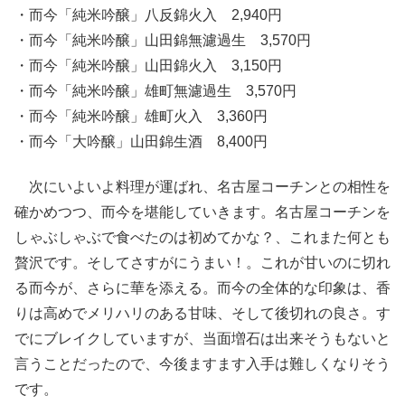
・而今「純米吟醸」八反錦火入 2,940円
・而今「純米吟醸」山田錦無濾過生 3,570円
・而今「純米吟醸」山田錦火入 3,150円
・而今「純米吟醸」雄町無濾過生 3,570円
・而今「純米吟醸」雄町火入 3,360円
・而今「大吟醸」山田錦生酒 8,400円
次にいよいよ料理が運ばれ、名古屋コーチンとの相性を
確かめつつ、而今を堪能していきます。名古屋コーチンを
しゃぶしゃぶで食べたのは初めてかな？、これまた何とも
贅沢です。そしてさすがにうまい！。これが甘いのに切れ
る而今が、さらに華を添える。而今の全体的な印象は、香
りは高めでメリハリのある甘味、そして後切れの良さ。す
でにブレイクしていますが、当面増石は出来そうもないと
言うことだったので、今後ますます入手は難しくなりそう
です。