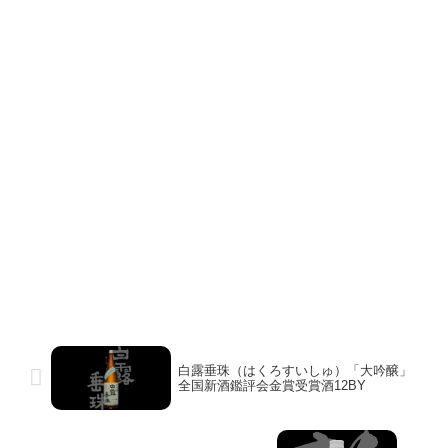
白露垂珠（はくろすいしゅ）「大吟醸」
全国新酒鑑評会金賞受賞酒12BY