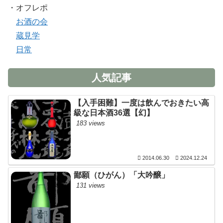
・オフレポ
お酒の会
蔵見学
日常
人気記事
【入手困難】一度は飲んでおきたい高
級な日本酒36選【幻】
183 views
2014.06.30
2024.12.24
鄙願（ひがん）「大吟醸」
131 views