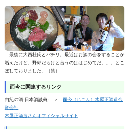
最後に大西杜氏とパチリ。最近はお酒の会をすることが
増えたけど、野郎だらけと言うのははじめてだ。。。とこ
ぼしておりました。（笑）
而今に関連するリンク
由紀の酒-日本酒談義- ＞
而今（じこん）木屋正酒造合
資会社
木屋正酒造さんオフィシャルサイト