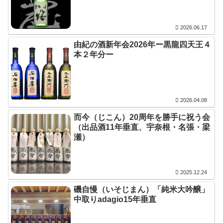
2026.06.17
由紀の酒新年会2026年ー黒龍四天王４
本２年分ー
2026.04.08
而今（じこん）20周年を勝手に祝う会
（出品酒11年垂直、宇奈根・名張・梁
瀬）
2025.12.24
磯自慢（いそじまん）「純米大吟醸」
中取りadagio15年垂直