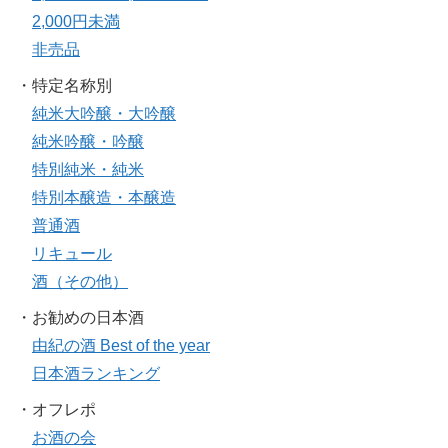
2,000円未満
非売品
・特定名称別
純米大吟醸・大吟醸
純米吟醸・吟醸
特別純米・純米
特別本醸造・本醸造
普通酒
リキュール
酒（その他）
・お勧めの日本酒
由紀の酒 Best of the year
日本酒ランキング
・オフレポ
お酒の会