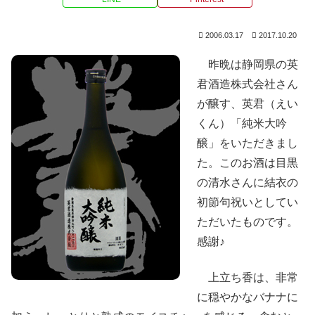
2006.03.17
2017.10.20
昨晩は静岡県の英
君酒造株式会社さん
が醸す、英君（えい
くん）「純米大吟
醸」をいただきまし
た。このお酒は目黒
の清水さんに結衣の
初節句祝いとしてい
ただいたものです。
感謝♪
上立ち香は、非常
に穏やかなバナナに