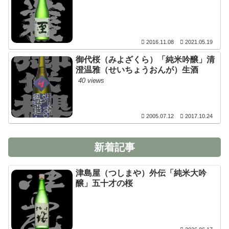
2016.11.08
2021.05.19
御代桜（みよざくら）「純米吟醸」清
澄温雅（せいちょうおんが）生酒
40 views
2005.07.12
2017.10.24
新着記事
津島屋（つしまや）外伝「純米大吟
醸」五十才の桜