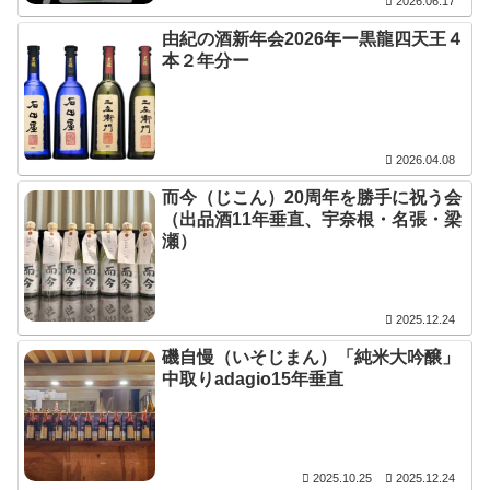
2026.06.17
由紀の酒新年会2026年ー黒龍四天王４
本２年分ー
2026.04.08
而今（じこん）20周年を勝手に祝う会
（出品酒11年垂直、宇奈根・名張・梁
瀬）
2025.12.24
磯自慢（いそじまん）「純米大吟醸」
中取りadagio15年垂直
2025.10.25
2025.12.24