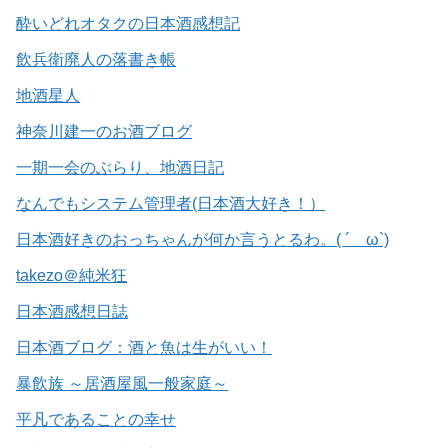
酔いどれオタクの日本酒感想記
飲兵衛廃人の落書き帳
地酒星人
神奈川建一のお酒ブログ
一期一会のぶらり、地酒日記
なんでもシステム管理者(日本酒大好き！）
日本酒好きのおっちゃんが何か言うとるわ。( ´ ω`)
takezo＠純米狂
日本酒感想日誌
日本酒ブログ：酒と魚は生がいい！
暴飲族 ～居酒屋風一般家庭～
平凡であることの幸せ