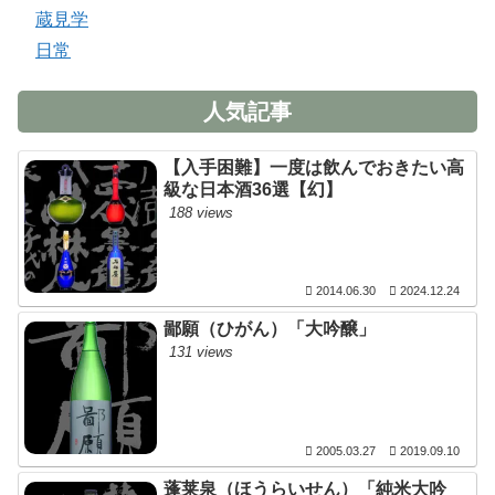
蔵見学
日常
人気記事
【入手困難】一度は飲んでおきたい高
級な日本酒36選【幻】
188 views
2014.06.30
2024.12.24
鄙願（ひがん）「大吟醸」
131 views
2005.03.27
2019.09.10
蓬莱泉（ほうらいせん）「純米大吟