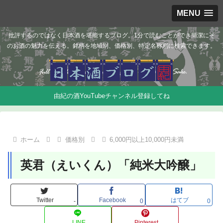
MENU
批評するのではなく日本酒を堪能するブログ。1分で読むことができ簡潔にそ
のお酒の魅力を伝える。銘柄を地域別、価格別、特定名称別に検索できます。
由紀の酒YouTubeチャンネル登録してね
ホーム
価格別
6,000円以上10,000円未満
英君（えいくん）「純米大吟醸」
Twitter
Facebook
はてブ
-
0
0
LINE
Pinterest