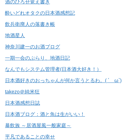
酒のひろせ覚え書き
酔いどれオタクの日本酒感想記
飲兵衛廃人の落書き帳
地酒星人
神奈川建一のお酒ブログ
一期一会のぶらり、地酒日記
なんでもシステム管理者(日本酒大好き！）
日本酒好きのおっちゃんが何か言うとるわ。( ´ ω`)
takezo＠純米狂
日本酒感想日誌
日本酒ブログ：酒と魚は生がいい！
暴飲族 ～居酒屋風一般家庭～
平凡であることの幸せ