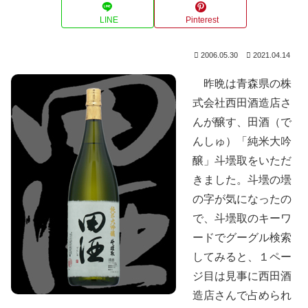
LINE
Pinterest
2006.05.30
2021.04.14
昨晩は青森県の株
式会社西田酒造店さ
んが醸す、田酒（で
んしゅ）「純米大吟
醸」斗壜取をいただ
きました。斗壜の壜
の字が気になったの
で、斗壜取のキーワ
ードでグーグル検索
してみると、１ペー
ジ目は見事に西田酒
造店さんで占められ