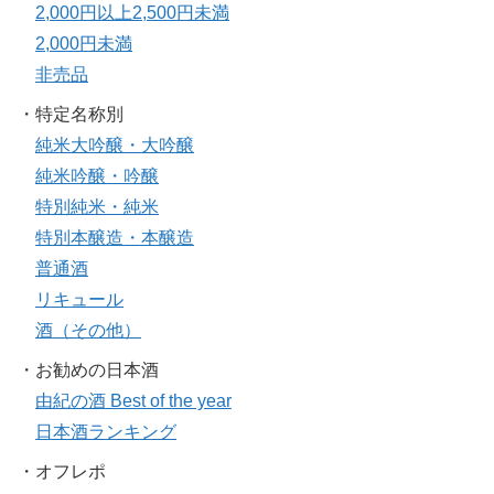
2,000円以上2,500円未満
2,000円未満
非売品
・特定名称別
純米大吟醸・大吟醸
純米吟醸・吟醸
特別純米・純米
特別本醸造・本醸造
普通酒
リキュール
酒（その他）
・お勧めの日本酒
由紀の酒 Best of the year
日本酒ランキング
・オフレポ