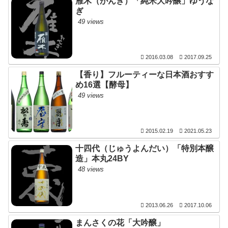
雁木（がんぎ）「純米大吟醸」ゆうな
ぎ
49 views
2016.03.08
2017.09.25
【香り】フルーティーな日本酒おすす
め16選【酵母】
49 views
2015.02.19
2021.05.23
十四代（じゅうよんだい）「特別本醸
造」本丸24BY
48 views
2013.06.26
2017.10.06
まんさくの花「大吟醸」