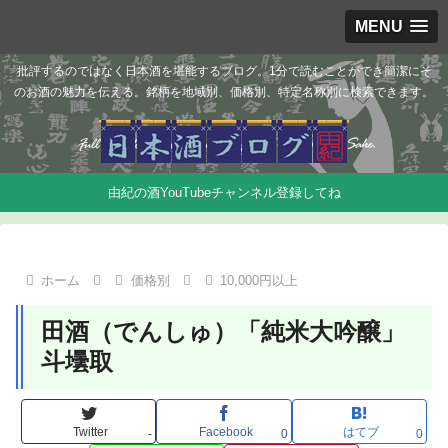
MENU
批評するのではなく日本酒を堪能するブログ。1分で読むことができ簡潔にそ
のお酒の魅力を伝える。銘柄を地域別、価格別、特定名称別に検索できます。
由紀の酒YouTubeチャンネル登録してね
ホーム
価格別
10,000円以上
田酒（でんしゅ）「純米大吟醸」
斗壜取
Twitter
Facebook
はてブ
-
0
0