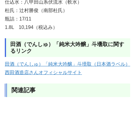
仕込水：八甲田山系伏流水（軟水）
杜氏：辻村勝俊（南部杜氏）
瓶詰：17/11
1.8L 10,194（税込み）
田酒（でんしゅ）「純米大吟醸」斗壜取に関す
るリンク
田酒（でんしゅ）「純米大吟醸」斗壜取（日本酒ラベル）
西田酒造店さんオフィシャルサイト
関連記事