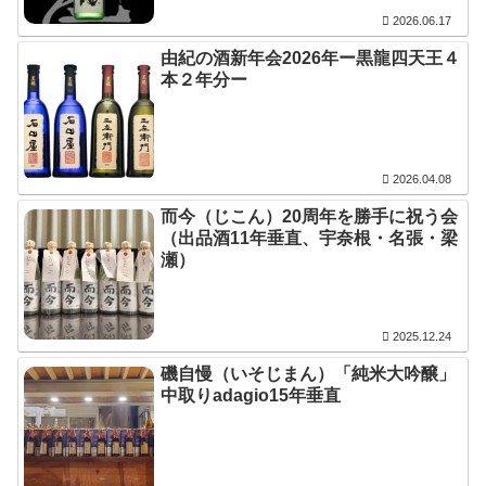
2026.06.17
由紀の酒新年会2026年ー黒龍四天王４
本２年分ー
2026.04.08
而今（じこん）20周年を勝手に祝う会
（出品酒11年垂直、宇奈根・名張・梁
瀬）
2025.12.24
磯自慢（いそじまん）「純米大吟醸」
中取りadagio15年垂直