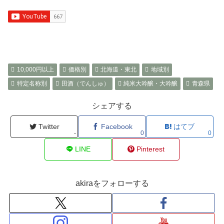
10,000円以上
価格別
北海道・東北
地域別
特定名称別
田酒（でんしゅ）
純米大吟醸・大吟醸
青森県
シェアする
Twitter
Facebook
はてブ
-
0
0
LINE
Pinterest
akiraをフォローする