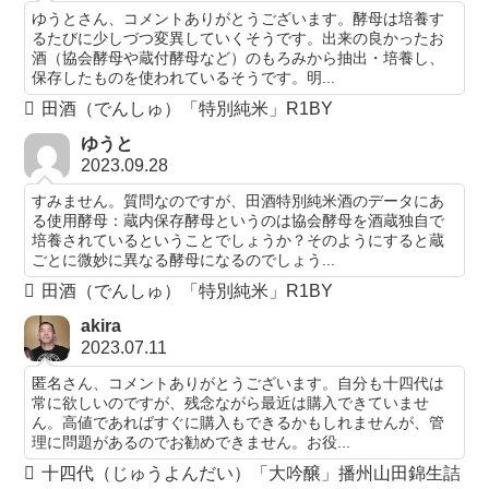
ゆうとさん、コメントありがとうございます。酵母は培養す
るたびに少しづつ変異していくそうです。出来の良かったお
酒（協会酵母や蔵付酵母など）のもろみから抽出・培養し、
保存したものを使われているそうです。明...
田酒（でんしゅ）「特別純米」R1BY
ゆうと
2023.09.28
すみません。質問なのですが、田酒特別純米酒のデータにあ
る使用酵母：蔵内保存酵母というのは協会酵母を酒蔵独自で
培養されているということでしょうか？そのようにすると蔵
ごとに微妙に異なる酵母になるのでしょう...
田酒（でんしゅ）「特別純米」R1BY
akira
2023.07.11
匿名さん、コメントありがとうございます。自分も十四代は
常に欲しいのですが、残念ながら最近は購入できていませ
ん。高値であればすぐに購入もできるかもしれませんが、管
理に問題があるのでお勧めできません。お役...
十四代（じゅうよんだい）「大吟醸」播州山田錦生詰