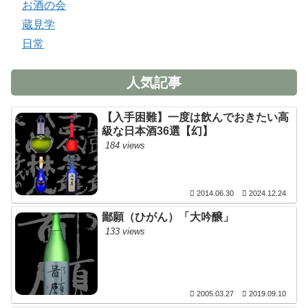
お酒の会
蔵見学
日常
人気記事
【入手困難】一度は飲んでおきたい高
級な日本酒36選【幻】
184 views
2014.06.30
2024.12.24
鄙願（ひがん）「大吟醸」
133 views
2005.03.27
2019.09.10