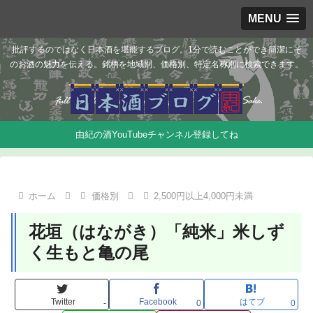
MENU
批評するのではなく日本酒を堪能するブログ。1分で読むことができ簡潔にそ
のお酒の魅力を伝える。銘柄を地域別、価格別、特定名称別に検索できます。
由紀の酒YouTubeチャンネル登録してね
ホーム
価格別
2,500円以上4,000円未満
花垣（はながき）「純米」米しず
く生もと亀の尾
Twitter
Facebook
はてブ
-
0
0