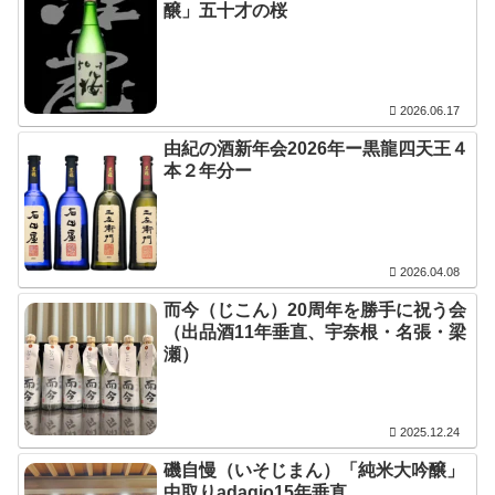
醸」五十才の桜
2026.06.17
由紀の酒新年会2026年ー黒龍四天王４
本２年分ー
2026.04.08
而今（じこん）20周年を勝手に祝う会
（出品酒11年垂直、宇奈根・名張・梁
瀬）
2025.12.24
磯自慢（いそじまん）「純米大吟醸」
中取りadagio15年垂直