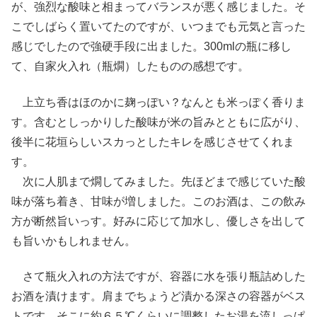
が、強烈な酸味と相まってバランスが悪く感じました。そ
こでしばらく置いてたのですが、いつまでも元気と言った
感じでしたので強硬手段に出ました。300mlの瓶に移し
て、自家火入れ（瓶燗）したものの感想です。
上立ち香はほのかに麹っぽい？なんとも米っぽく香りま
す。含むとしっかりした酸味が米の旨みとともに広がり、
後半に花垣らしいスカっとしたキレを感じさせてくれま
す。
次に人肌まで燗してみました。先ほどまで感じていた酸
味が落ち着き、甘味が増しました。このお酒は、この飲み
方が断然旨いっす。好みに応じて加水し、優しさを出して
も旨いかもしれません。
さて瓶火入れの方法ですが、容器に水を張り瓶詰めした
お酒を漬けます。肩までちょうど漬かる深さの容器がベス
トです。そこに約６５℃くらいに調整したお湯を流しっぱ