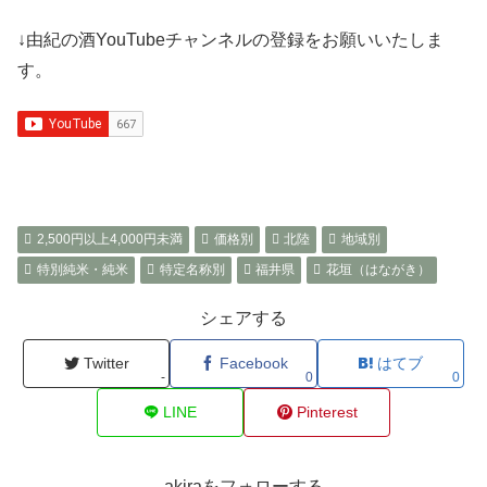
↓由紀の酒YouTubeチャンネルの登録をお願いいたしま
す。
2,500円以上4,000円未満
価格別
北陸
地域別
特別純米・純米
特定名称別
福井県
花垣（はながき）
シェアする
Twitter
Facebook
はてブ
-
0
0
LINE
Pinterest
akiraをフォローする