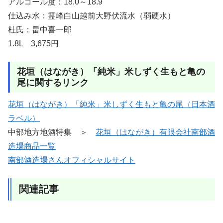
アルコール度：18.0～18.9
仕込み水：霊峰白山越前大野伏流水（弱硬水）
杜氏：畠中喜一郎
1.8L 3,675円
花垣（はながき）「純米」米しずく生もと亀の
尾に関するリンク
花垣（はながき）「純米」米しずく生もと亀の尾（日本酒
ラベル）
中部地方地酒特集 ＞
花垣（はながき）有限会社南部酒
造場商品一覧
南部酒造場さんオフィシャルサイト
関連記事