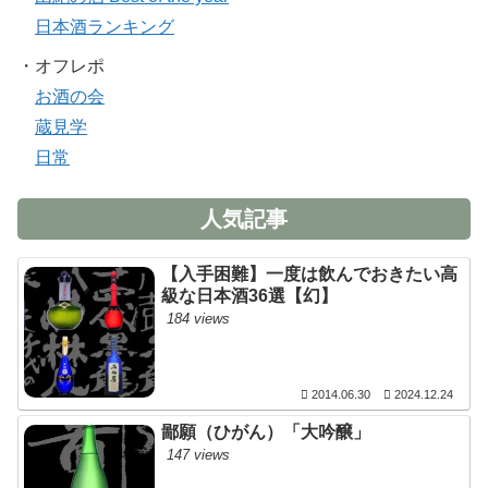
日本酒ランキング
・オフレポ
お酒の会
蔵見学
日常
人気記事
【入手困難】一度は飲んでおきたい高
級な日本酒36選【幻】
184 views
2014.06.30
2024.12.24
鄙願（ひがん）「大吟醸」
147 views