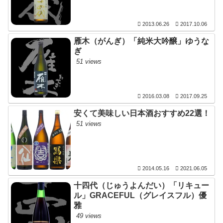
2013.06.26
2017.10.06
雁木（がんぎ）「純米大吟醸」ゆうな
ぎ
51 views
2016.03.08
2017.09.25
安くて美味しい日本酒おすすめ22選！
51 views
2014.05.16
2021.06.05
十四代（じゅうよんだい）「リキュー
ル」GRACEFUL（グレイスフル）優
雅
49 views