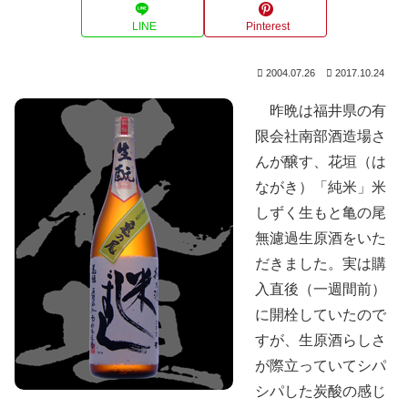
LINE
Pinterest
2004.07.26
2017.10.24
昨晩は福井県の有
限会社南部酒造場さ
んが醸す、花垣（は
ながき）「純米」米
しずく生もと亀の尾
無濾過生原酒をいた
だきました。実は購
入直後（一週間前）
に開栓していたので
すが、生原酒らしさ
が際立っていてシパ
シパした炭酸の感じ