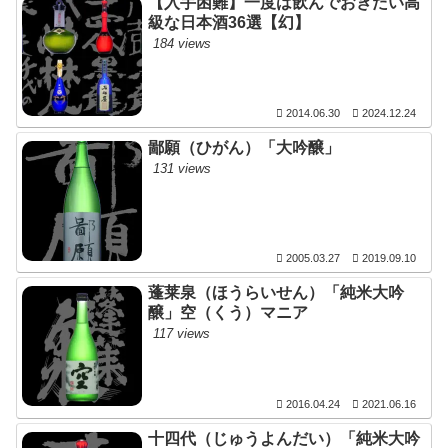
【入手困難】一度は飲んでおきたい高
級な日本酒36選【幻】
184 views
2014.06.30
2024.12.24
鄙願（ひがん）「大吟醸」
131 views
2005.03.27
2019.09.10
蓬莱泉（ほうらいせん）「純米大吟
醸」空（くう）マニア
117 views
2016.04.24
2021.06.16
十四代（じゅうよんだい）「純米大吟