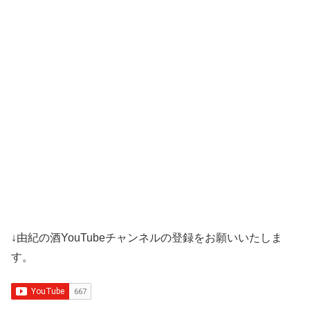
75
日本酒biyori
8
62位・7
80
一路一会のぶらり、地酒日記
7
62位・7
80
新潟 地酒の都屋日本人で良かったブログ
7
62位・7
80
日本酒女子ぶろぐ
7
62位・7
80
山中酒の店ブログ
7
69位・6
80
若波ブログ
7
79位・5
80
御代櫻だより -official blog-
7
86位・4
86
唐木屋のオヤジの日本酒味わい備忘録
6
69位・6
86
燗酒王子－札幌市苗穂の変態酒屋・小飼
6
69位・6
商店ブログ
86
木村酒造-福小町日記
6
69位・6
86
酒蔵 『天寿』
6
69位・6
↓由紀の酒YouTubeチャンネルの登録をお願いいたしま
86
安井酒造場のひとこと日記
6
79位・5
す。
86
滋賀の日本酒大好き！
6
－・－
86
松の司 蔵元ブログ
6
－・－