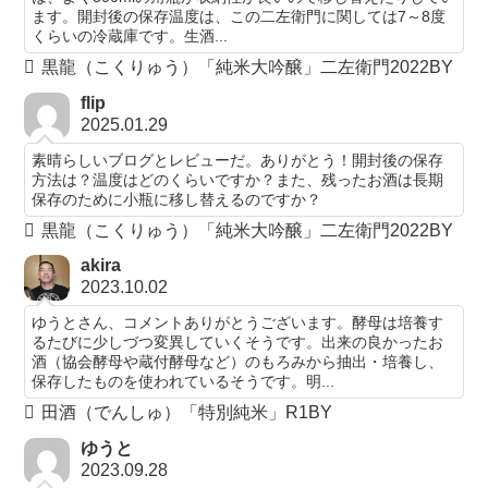
ます。開封後の保存温度は、この二左衛門に関しては7～8度
くらいの冷蔵庫です。生酒...
黒龍（こくりゅう）「純米大吟醸」二左衛門2022BY
flip
2025.01.29
素晴らしいブログとレビューだ。ありがとう！開封後の保存
方法は？温度はどのくらいですか？また、残ったお酒は長期
保存のために小瓶に移し替えるのですか？
黒龍（こくりゅう）「純米大吟醸」二左衛門2022BY
akira
2023.10.02
ゆうとさん、コメントありがとうございます。酵母は培養す
るたびに少しづつ変異していくそうです。出来の良かったお
酒（協会酵母や蔵付酵母など）のもろみから抽出・培養し、
保存したものを使われているそうです。明...
田酒（でんしゅ）「特別純米」R1BY
ゆうと
2023.09.28