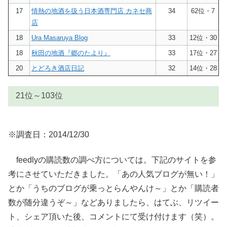
17
情熱の地酒を扱う日本酒専門店 カネセ商
34
62位・7
店
18
Ura Masaruya Blog
33
12位・30
18
秋田の地酒『郷のたより』
33
17位・27
20
とどろき酒店日記
32
14位・28
21位～103位
※調査日：2014/12/30
順位
ブログ名
購読者数
前回
21
酒まみれー (日本酒感想blog)
29
13位・29
feedlyの購読数の調べ方については。下記のサイトを参
22
酒呑親爺の酔って候
28
14位・28
考にさせていただきました。「あの人気ブログが無い！」
22
アキモト酒店 走る大地 踊る農業 歌う酒
28
22位・23
とか「うちのブログが乗っとらんやんけ～」とか「購読者
24
「蒼空」蔵元blog
26
25位・22
数が随分違うぞ～」などありましたら、はてぶ、リツイー
24
専務取締役杜氏の純米酒ブログ
26
20位・25
ト、シェア頂いた後、コメントにて受け付けます（笑）。