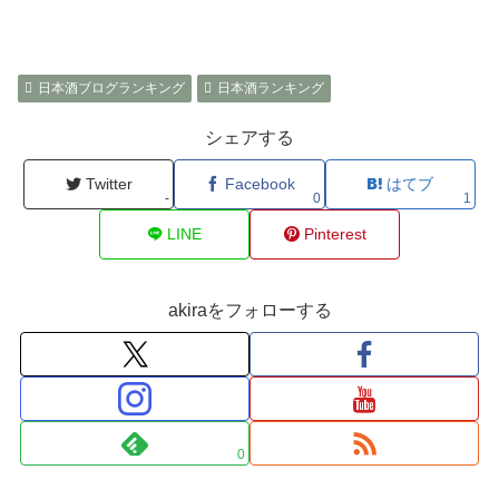
86
木川屋のどブログ
6
86位・4
86
「阿佐ヶ谷の日本酒バル アンツリ」
6
86位・4
since2013
日本酒ブログランキング
日本酒ランキング
86
今日の晩酌
6
79位・5
96
大和川・弥右衛門ブログ
5
69位・6
シェアする
96
日本酒日和 （ライスパワー通信）
5
79位・5
Twitter
Facebook
はてブ
96
日本酒宿 七色のブログ
5
79位・5
-
0
1
96
酒と出会いとお寺とお宮
5
94位・3
LINE
Pinterest
96
美味しい日本酒を求めて三千里
5
94位・3
96
長野の酒屋 新崎酒店ブログ
5
－・－
akiraをフォローする
96
都美人の酒蔵ブログ
5
86位・4
103
おかみの日々徒然 – 新橋 有薫酒蔵
4
86位・4
103
日本酒専門店地酒屋あさい商店
4
86位・4
103
白金酒造だより
4
86位・4
0
103
－ 李白 蔵元日記 －
4
－・－
103
ほしくま酒店が教える、おいしい酒の選
4
－・－