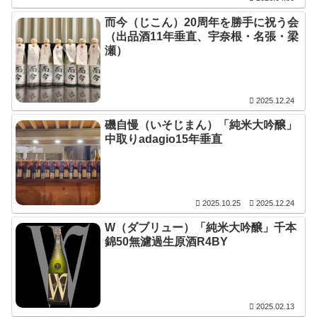
而今（じこん）20周年を勝手に祝う会
（出品酒11年垂直、宇奈根・名張・梁
瀬）
2025.12.24
磯自慢（いそじまん）「純米大吟醸」
中取りadagio15年垂直
2025.10.25
2025.12.24
W（ダブリュー）「純米大吟醸」千本
錦50無濾過生原酒R4BY
2025.02.13