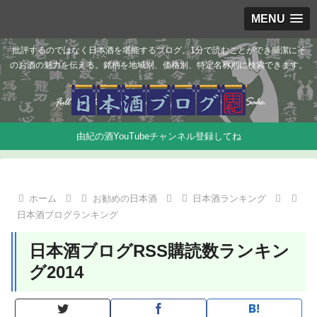
MENU
批評するのではなく日本酒を堪能するブログ。1分で読むことができ簡潔にそ
のお酒の魅力を伝える。銘柄を地域別、価格別、特定名称別に検索できます。
由紀の酒YouTubeチャンネル登録してね
ホーム
お勧めの日本酒
日本酒ランキング
日本酒ブログランキング
日本酒ブログRSS購読数ランキン
グ2014