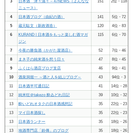
3
日本酒 津々浦々 – 47NEWS（よんなな
151
2位・118
ニュース）
4
日本酒ブログ（由紀の酒）
141
5位・72
5
蔵元駄文（新政酒造）
120
4位・83
6
KURAND | 日本酒をもっと楽しむ酒マガ
115
6位・70
ジン
7
今夜の勝負酒（かがた屋酒店）
52
7位・46
8
まき子の純米酒を想う日々
47
8位・45
9
ふくはら酒店ブログ支店
46
9位・41
10
酒泉洞堀一 ～酒と人を結ぶブログ～
43
94位・3
11
日本酒半可通日記
41
14位・28
12
純米狂＠takezo 酔ゐどれ日記
39
10位・32
13
酔いどれオタクの日本酒感想記
35
22位・23
13
マイ日本酒探し
35
22位・23
13
日本酒ランナー
35
18位・26
13
地酒専門店「鈴傳」のブログ
35
18位・26