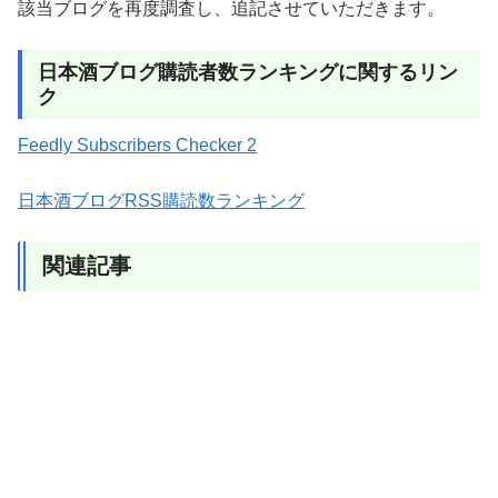
26
はせがわ酒店 営業ブログ
23
29位・19
該当ブログを再度調査し、追記させていただきます。
26
地酒屋のロックンロール日記（味ノマチ
23
25位・22
ダヤ）
日本酒ブログ購読者数ランキングに関するリン
ク
28
よっしんの「とりあえず日本酒！」
22
28位・20
28
うまい酒ブログ
22
32位・15
Feedly Subscribers Checker 2
30
関西日本酒事情。
21
30位・17
30
うらの酒店ブログ
21
－・－
日本酒ブログRSS購読数ランキング
32
日本酒BAR銀の雪
20
－・－
32
日本酒感想日誌
20
49位・9
関連記事
32
四谷三丁目『日がさ雨がさ』の「和酒」
20
－・－
最前線！
32
老舗日本酒蔵元｢司牡丹｣社長が語る裏バ
20
－・－
ナシblog…
36
東京三鷹・宮田酒店のブログ
19
－・－
36
掛井酒店
19
－・－
38
年三のほろ酔いブログ
18
31位・16