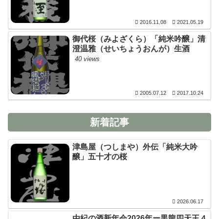
2016.11.08
2021.05.19
御代桜（みよざくら）「純米吟醸」清
澄温雅（せいちょうおんが）生酒
40 views
2005.07.12
2017.10.24
新着記事
津島屋（つしまや）外伝「純米大吟
醸」五十才の桜
2026.06.17
由紀の酒新年会2026年ー黒龍四天王４