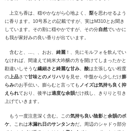
上立ち香は、穏やかながら心地よく、
梨
を思わせるよう
に香ります。10号系との記載ですが、実はM310とお聞き
しています。その割に穏やかですが、その分
自然
でいかに
も我が家好みの良い香りが出ています。
含むと、…、、おお、
綺麗
！、先にモルフォを飲んでい
なければ、間違えて純米大吟醸の方を開けてしまったかと
勘違いしそうな
繊細さと綺麗な甘み
。
酸
は主張しない程度
の
上品
さで
甘味とのメリハリ
を見せ、中盤から少しだけ
膨
らみ
のお手伝い。膨らむと言っても
ノイズは気持ち良く抑
えられ
ており、後半は
適度な余韻
だけ残し、きりりと引き
上げていきます。
もう一度注意深く含む。この
気持ち良い陰影
と
余韻のボ
ケ
。これは
木漏れ日のサンタンカ
だ。周辺のシャドゥ部分