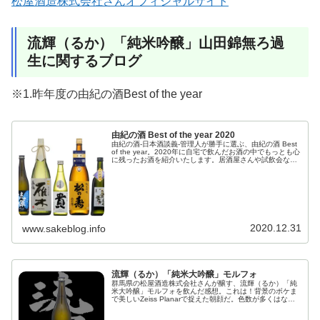
松屋酒造株式会社さんオフィシャルサイト
流輝（るか）「純米吟醸」山田錦無ろ過
生に関するブログ
※1.昨年度の由紀の酒Best of the year
由紀の酒 Best of the year 2020
由紀の酒-日本酒談義-管理人が勝手に選ぶ、由紀の酒 Best
of the year。2020年に自宅で飲んだお酒の中でもっとも心
に残ったお酒を紹介いたします。居酒屋さんや試飲会など
で飲んだお酒は含まれません。尚、非売品のお酒や殿堂入
りしているお酒はノミネート（予審）には入れております
が金賞（決審）からははずれます。
2020.12.31
www.sakeblog.info
流輝（るか）「純米大吟醸」モルフォ
群馬県の松屋酒造株式会社さんが醸す、流輝（るか）「純
米大吟醸」モルフォを飲んだ感想。これは！背景のボケま
で美しいZeiss Planarで捉えた朝顔だ。色数が多くはない
分明快で、全体像はノイズがなく落ち着きがある。僅かに
乗る朝露は爽やかで、美しいブルーから赤みへのグラデー