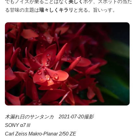
でもノイズが乗ることはなく
美しく
ボケ、スポットの当た
る甘味の主題は
瑞々しくキラリ
と光る。旨いっす。
木漏れ日のサンタンカ 2021-07-20撮影
SONY α7Ⅲ
Carl Zeiss Makro-Planar 2/50 ZE