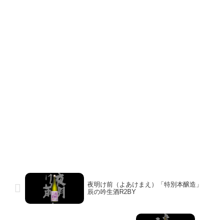
夜明け前（よあけまえ）「特別本醸造」
辰の吟生酒R2BY