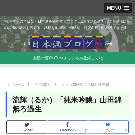
MENU
批評するのではなく日本酒を堪能するブログ。1分で読むことができ簡潔にそ
のお酒の魅力を伝える。銘柄を地域別、価格別、特定名称別に検索できます。
由紀の酒YouTubeチャンネル登録してね
ホーム
価格別
2,500円以上4,000円未満
流輝（るか）「純米吟醸」山田錦
無ろ過生
Twitter
Facebook
はてブ
-
7
0