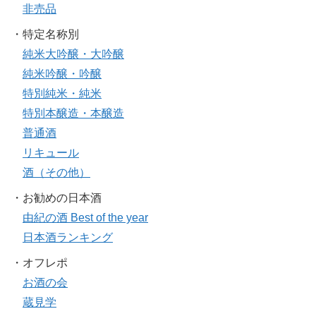
非売品
・特定名称別
純米大吟醸・大吟醸
純米吟醸・吟醸
特別純米・純米
特別本醸造・本醸造
普通酒
リキュール
酒（その他）
・お勧めの日本酒
由紀の酒 Best of the year
日本酒ランキング
・オフレポ
お酒の会
蔵見学