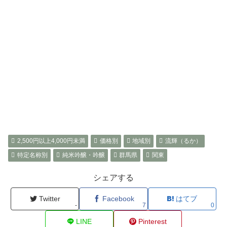
2,500円以上4,000円未満
価格別
地域別
流輝（るか）
特定名称別
純米吟醸・吟醸
群馬県
関東
シェアする
Twitter
Facebook
はてブ
-
7
0
LINE
Pinterest