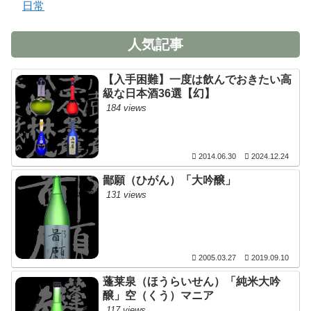
日常
人気記事
【入手困難】一度は飲んでおきたい高
級な日本酒36選【幻】
184 views
2014.06.30
2024.12.24
鄙願（ひがん）「大吟醸」
131 views
2005.03.27
2019.09.10
蓬莱泉（ほうらいせん）「純米大吟
醸」空（くう）マニア
117 views