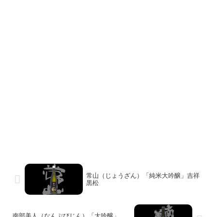
常山（じょうざん）「純米大吟醸」吉祥
黒松
南部美人（なんぶびじん）「大吟醸」