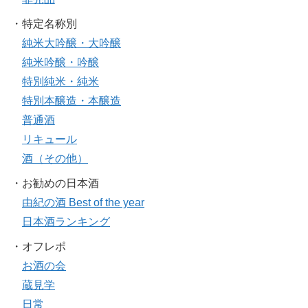
・特定名称別
純米大吟醸・大吟醸
純米吟醸・吟醸
特別純米・純米
特別本醸造・本醸造
普通酒
リキュール
酒（その他）
・お勧めの日本酒
由紀の酒 Best of the year
日本酒ランキング
・オフレポ
お酒の会
蔵見学
日常