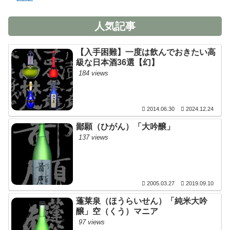
人気記事
【入手困難】一度は飲んでおきたい高
級な日本酒36選【幻】
184 views
2014.06.30
2024.12.24
鄙願（ひがん）「大吟醸」
137 views
2005.03.27
2019.09.10
蓬莱泉（ほうらいせん）「純米大吟
醸」空（くう）マニア
97 views