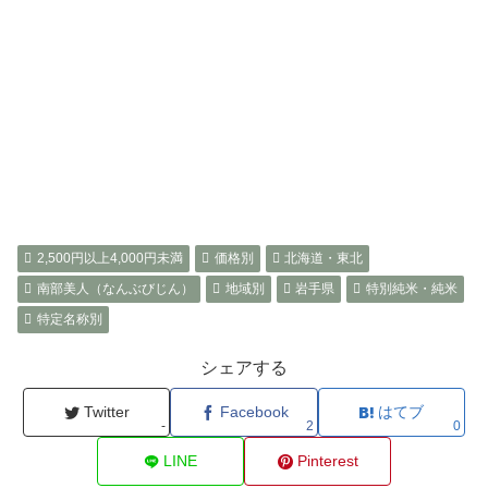
2,500円以上4,000円未満
価格別
北海道・東北
南部美人（なんぶびじん）
地域別
岩手県
特別純米・純米
特定名称別
シェアする
Twitter
Facebook
はてブ
-
2
0
LINE
Pinterest