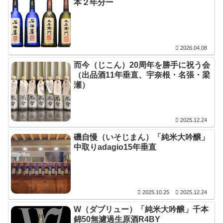
本２年分ー
2026.04.08
而今（じこん）20周年を勝手に祝う会
（出品酒11年垂直、宇奈根・名張・梁
瀬）
2025.12.24
磯自慢（いそじまん）「純米大吟醸」
中取りadagio15年垂直
2025.10.25
2025.12.24
W（ダブリュー）「純米大吟醸」千本
錦50無濾過生原酒R4BY