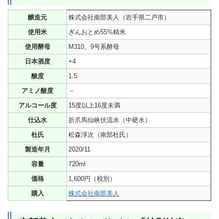
醸造元
株式会社南部美人（岩手県二戸市）
使用米
ぎんおとめ55%精米
使用酵母
M310、9号系酵母
日本酒度
+4
酸度
1.5
アミノ酸度
－
アルコール度
15度以上16度未満
仕込水
折爪馬仙峡伏流水（中硬水）
杜氏
松森淳次（南部杜氏）
製造年月
2020/11
容量
720ml
価格
1,600円（税別）
購入
株式会社南部美人