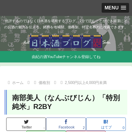
MENU
批評するのではなく日本酒を堪能するブログ。1分で読むことができ簡潔にそ
のお酒の魅力を伝える。銘柄を地域別、価格別、特定名称別に検索できます。
由紀の酒YouTubeチャンネル登録してね
ホーム
価格別
2,500円以上4,000円未満
南部美人（なんぶびじん）「特別
純米」R2BY
Twitter
Facebook
はてブ
-
2
0