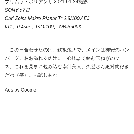
プリムラ・ポリアンサ 2021-01-24撮影
SONY α7Ⅲ
Carl Zeiss Makro-Planar T* 2.8/100 AEJ
f/11、0.4sec、ISO-100、WB-5500K
この日合わせたのは、鉄板焼きで、メインは柿安のハン
バーグ。おお溢れる肉汁に、心地よく絡む玉ねぎのソー
ス。これを見事に包み込む南部美人。久慈さん絶対肉好き
だわ（笑）。お試しあれ。
Ads by Google