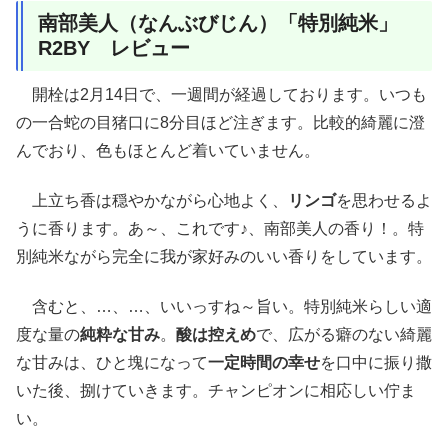
南部美人（なんぶびじん）「特別純米」
R2BY レビュー
開栓は2月14日で、一週間が経過しております。いつも
の一合蛇の目猪口に8分目ほど注ぎます。比較的綺麗に澄
んでおり、色もほとんど着いていません。
上立ち香は穏やかながら心地よく、
リンゴ
を思わせるよ
うに香ります。あ～、これです♪、南部美人の香り！。特
別純米ながら完全に我が家好みのいい香りをしています。
含むと、…、…、いいっすね～旨い。特別純米らしい適
度な量の
純粋な甘み
。
酸は控えめ
で、広がる癖のない綺麗
な甘みは、ひと塊になって
一定時間の幸せ
を口中に振り撒
いた後、捌けていきます。チャンピオンに相応しい佇ま
い。