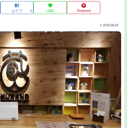
はてブ
LINE
Pinterest
0
2018.09.03