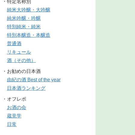
・特定名称別
純米大吟醸・大吟醸
純米吟醸・吟醸
特別純米・純米
特別本醸造・本醸造
普通酒
リキュール
酒（その他）
・お勧めの日本酒
由紀の酒 Best of the year
日本酒ランキング
・オフレポ
お酒の会
蔵見学
日常