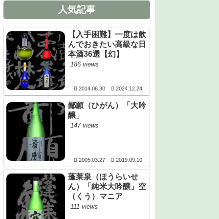
人気記事
【入手困難】一度は飲
んでおきたい高級な日
本酒36選【幻】
186 views
2014.06.30
2024.12.24
鄙願（ひがん）「大吟
醸」
147 views
2005.03.27
2019.09.10
蓬莱泉（ほうらいせ
ん）「純米大吟醸」空
（くう）マニア
111 views