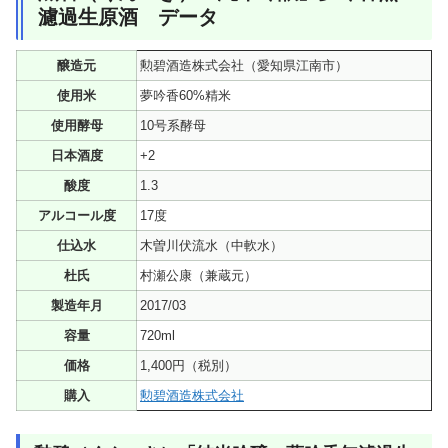
濾過生原酒 データ
醸造元
勲碧酒造株式会社（愛知県江南市）
使用米
夢吟香60%精米
使用酵母
10号系酵母
日本酒度
+2
酸度
1.3
アルコール度
17度
仕込水
木曽川伏流水（中軟水）
杜氏
村瀬公康（兼蔵元）
製造年月
2017/03
容量
720ml
価格
1,400円（税別）
購入
勲碧酒造株式会社