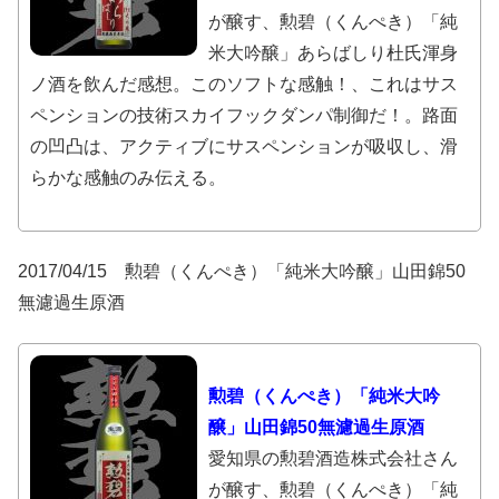
が醸す、勲碧（くんぺき）「純
米大吟醸」あらばしり杜氏渾身
ノ酒を飲んだ感想。このソフトな感触！、これはサス
ペンションの技術スカイフックダンパ制御だ！。路面
の凹凸は、アクティブにサスペンションが吸収し、滑
らかな感触のみ伝える。
2017/04/15 勲碧（くんぺき）「純米大吟醸」山田錦50
無濾過生原酒
勲碧（くんぺき）「純米大吟
醸」山田錦50無濾過生原酒
愛知県の勲碧酒造株式会社さん
が醸す、勲碧（くんぺき）「純