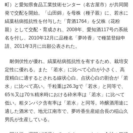
町）と愛知県食品工業技術センター（名古屋市）が共同開
発で交配を開始。「山田錦」を母株（種子親）に、若水に
縞葉枯病抵抗性を付与した「育酒1764」を父株（花粉
親）として交配・育成され、2008年、愛知酒117号の系統
名を付し、2010年12月に品種名「夢吟香」で種苗登録申
請、2011年3月に出願公表された。
耐倒伏性が優れ、縞葉枯病抵抗性を有するため、栽培安
定性に優れる。また 「若水」に比べて心白が小さく、高
度精白に適するとされる線状心白、点状心白の割合が「若
水」に比べて高い。千粒重は26.3gで「若水」と同等で、
65％又は70％精米時における砕米率は「若水」に比べて
低い。粗タンパク含有率は「若水」と同等。吟醸酒用途に
適した酒米で、地元江南市で、夢吟香生産組合長の稲山久
男氏が生産している。