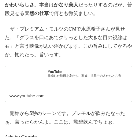
かわいらしさ
。本当は
かなり美人
だったりするのだが、普
段見せる
天然の仕草
で何とも微笑ましい。
ザ・プレミアム・モルツのCMで水原希子さんが見せ
た、「グラスを口にあてクリっとした大きな目の視線は
右」と言う映像が思い浮かびます。この旨みにしてかろや
か。惚れたっ。旨いっす。
YouTube
作成した動画を友だち、家族、世界中の人たちと共有
www.youtube.com
開始から5秒のシーンです。プレモルが飲みたなった
ぁ、言ったらかんよ。ここは、勲碧飲んでちょぉ。