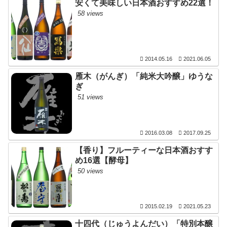
安くて美味しい日本酒おすすめ22選！
58 views
2014.05.16
2021.06.05
雁木（がんぎ）「純米大吟醸」ゆうな
ぎ
51 views
2016.03.08
2017.09.25
【香り】フルーティーな日本酒おすす
め16選【酵母】
50 views
2015.02.19
2021.05.23
十四代（じゅうよんだい）「特別本醸