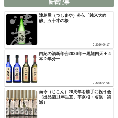
新着記事
津島屋（つしまや）外伝「純米大吟
醸」五十才の桜
2026.06.17
由紀の酒新年会2026年ー黒龍四天王４
本２年分ー
2026.04.08
而今（じこん）20周年を勝手に祝う会
（出品酒11年垂直、宇奈根・名張・梁
瀬）