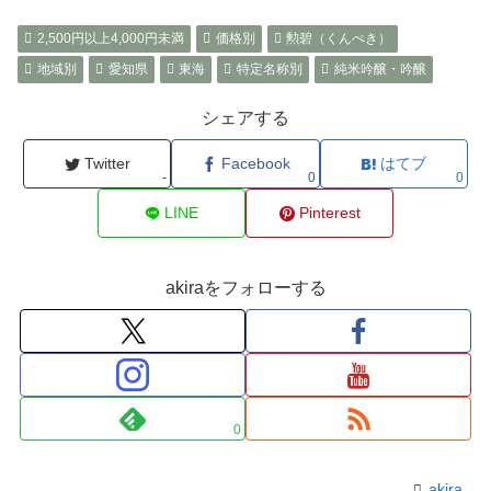
2,500円以上4,000円未満
価格別
勲碧（くんぺき）
地域別
愛知県
東海
特定名称別
純米吟醸・吟醸
シェアする
Twitter
Facebook
はてブ
-
0
0
LINE
Pinterest
akiraをフォローする
0
akira