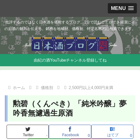
MENU
批評するのではなく日本酒を堪能するブログ。1分で読むことができ簡潔にそ
のお酒の魅力を伝える。銘柄を地域別、価格別、特定名称別に検索できます。
由紀の酒YouTubeチャンネル登録してね
ホーム
価格別
2,500円以上4,000円未満
勲碧（くんぺき）「純米吟醸」夢
吟香無濾過生原酒
Twitter
Facebook
はてブ
-
0
0