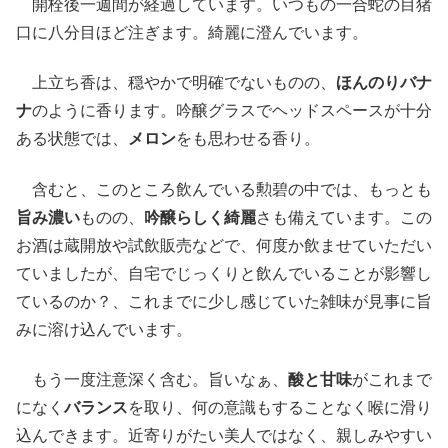
開栓後一週間が経過しています。いつもの一合蛇の目猪
口に八分目ほど注ぎます。綺麗に澄んでいます。
上立ち香は、穏やかで明確でないものの、
ほんのりバナ
ナ
のように香ります。吟醸グラスでヘッドスペースが十分
ある状態では、
メロン
をも思わせる香り。
含むと、このところ飲んでいる勲碧の中では、もっとも
旨み濃い
ものの、
吟醸らしく綺麗
さも備えています。この
お酒は蔵開放や試飲販売などで、何度か飲ませていただい
ていましたが、自宅でじっくりと飲んでいることが影響し
ているのか？、これまでに少し感じていた雑味が見事に旨
みに溶け込んでいます。
もう一度注意深く含む。旨いなぁ、
酸と甘味
がこれまで
になく
バランス
を取り、何の意識もすることなく喉に滑り
込んできます。近寄りがたい美人ではなく、親しみやすい