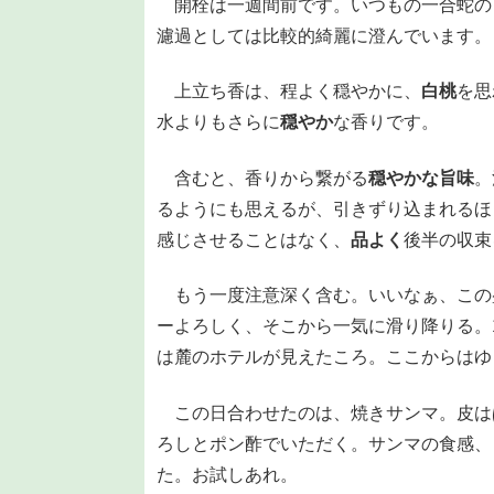
開栓は一週間前です。いつもの一合蛇の
濾過としては比較的綺麗に澄んでいます。
上立ち香は、程よく穏やかに、
白桃
を思
水よりもさらに
穏やか
な香りです。
含むと、香りから繋がる
穏やかな旨味
。
るようにも思えるが、引きずり込まれるほ
感じさせることはなく、
品よく
後半の収束
もう一度注意深く含む。いいなぁ、この
ーよろしく、そこから一気に滑り降りる。1
は麓のホテルが見えたころ。ここからはゆ
この日合わせたのは、焼きサンマ。皮は
ろしとポン酢でいただく。サンマの食感、
た。お試しあれ。