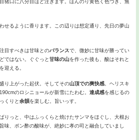
目猪口に八分目ほど注ぎます。ほんのり黄色く色づき、無
わせるように香ります。この辺りは想定通り、先日の夢山
注目すべきは甘味との
バランス
で、微妙に甘味が勝ってい
どではない。ぐぐっと
甘味の山
を作った後も、酸はそれと
を迎える。
盛り上がった起伏。そしてその
山頂での爽快感
。ヘリスキ
90cmのロシニョールが新雪にたわむ。
達成感
を感じるの
っくりと
余韻
を楽しむ。旨いっす。
ぱりっと、中はふっくらと焼けたサンマをほぐし、大根お
旨味、ポン酢の酸味が、絶妙に孝の司と融合していまし