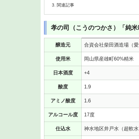
関連記事
孝の司（こうのつかさ）「純米吟
醸造元
合資会社柴田酒造場（愛
使用米
岡山県産雄町60%精米
日本酒度
+4
酸度
1.9
アミノ酸度
1.6
アルコール度
17度
仕込水
神水地区井戸水（超軟水