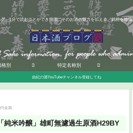
ログ。1分で読むことができ簡潔にそのお酒の魅力を伝える。銘柄を地域
価格別
特定名称別
由紀の酒YouTubeチャンネル登録してね
00円未満
純米吟醸」雄町無濾過生原酒H29BY