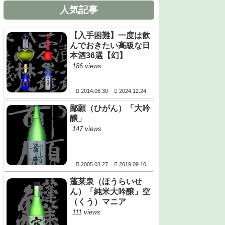
人気記事
【入手困難】一度は飲
んでおきたい高級な日
本酒36選【幻】
186 views
2014.06.30
2024.12.24
鄙願（ひがん）「大吟
醸」
147 views
2005.03.27
2019.09.10
蓬莱泉（ほうらいせ
ん）「純米大吟醸」空
（くう）マニア
111 views