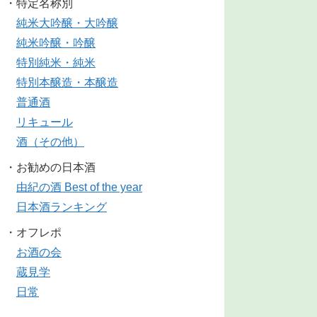
・特定名称別
純米大吟醸・大吟醸
純米吟醸・吟醸
特別純米・純米
特別本醸造・本醸造
普通酒
リキュール
酒（その他）
・お勧めの日本酒
由紀の酒 Best of the year
日本酒ランキング
・オフレポ
お酒の会
蔵見学
日常