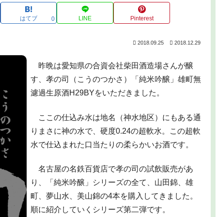
はてブ
LINE
Pinterest
0
2018.09.25
2018.12.29
昨晩は愛知県の合資会社柴田酒造場さんが醸
す、孝の司（こうのつかさ）「純米吟醸」雄町無
濾過生原酒H29BYをいただきました。
ここの仕込み水は地名（神水地区）にもある通
りまさに神の水で、硬度0.24の超軟水。この超軟
水で仕込まれた口当たりの柔らかいお酒です。
名古屋の名鉄百貨店で孝の司の試飲販売があ
り、「純米吟醸」シリーズの全て、山田錦、雄
町、夢山水、美山錦の4本を購入してきました。
順に紹介していくシリーズ第二弾です。