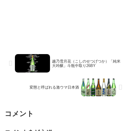
越乃雪月花（こしのせつげつか）「純米
大吟醸」斗瓶中取り26BY
変態と呼ばれる激ウマ日本酒
コメント