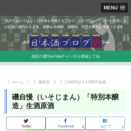
MENU
批評するのではなく日本酒を堪能するブログ。1分で読むことができ簡潔にそ
のお酒の魅力を伝える。銘柄を地域別、価格別、特定名称別に検索できます。
由紀の酒YouTubeチャンネル登録してね
ホーム
価格別
2,500円以上4,000円未満
磯自慢（いそじまん）「特別本醸
造」生酒原酒
Twitter
Facebook
はてブ
-
0
0