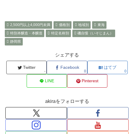
2,500円以上4,000円未満
価格別
地域別
東海
特別本醸造・本醸造
特定名称別
磯自慢（いそじまん）
静岡県
シェアする
Twitter
Facebook
はてブ
-
0
0
LINE
Pinterest
akiraをフォローする