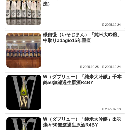
瀬）
2025.12.24
磯自慢（いそじまん）「純米大吟醸」
中取りadagio15年垂直
2025.10.25
2025.12.24
W（ダブリュー）「純米大吟醸」千本
錦50無濾過生原酒R4BY
2025.02.13
W（ダブリュー）「純米大吟醸」出羽
燦々50無濾過生原酒R4BY