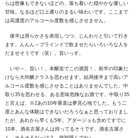
らは想像もできないほどの、落ち着いた穏やかな優しい
甘味。なるほど口上通りのまるい味わいです。ここまで
は高濃度のアルコール度数を感じさせません。
後半は滑らかさを表現しつつ、じんわりと引いて行き
ます。んんん～ブラインドで飲ませたらいろいろな人を
だませそうです（笑）。旨いっす。
いや～、旨い！。本醸造でこの酒質！。前半の印象だ
けなら大吟醸クラスを思わせます。結局後半まで高いア
ルコール度数を感じさせることはありませんでした。中
取り35を思わせる、ある意味危険なお酒です。中取り35
と言えば、※2あの10年垂直は夢見心地でした。もう二
度とあんな体験はできないだろうなぁと思っておりまし
たが、あれから早くも5年。アダージョも含めてすでに
10本、酒名古屋さんは持ってるそうです。酒名古屋さ
ん、そろそろだっけ？、絶対呼んでね♪。