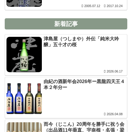
2005.07.12
2017.10.24
新着記事
津島屋（つしまや）外伝「純米大吟
醸」五十才の桜
2026.06.17
由紀の酒新年会2026年ー黒龍四天王４
本２年分ー
2026.04.08
而今（じこん）20周年を勝手に祝う会
（出品酒11年垂直、宇奈根・名張・梁