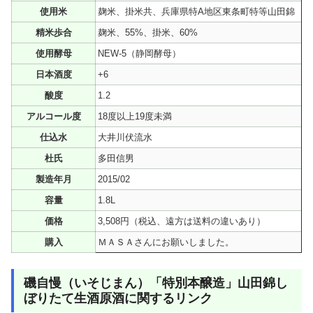
使用米
麹米、掛米共、兵庫県特A地区東条町特等山田錦
精米歩合
麹米、55%、掛米、60%
使用酵母
NEW-5（静岡酵母）
日本酒度
+6
酸度
1.2
アルコール度
18度以上19度未満
仕込水
大井川伏流水
杜氏
多田信男
製造年月
2015/02
容量
1.8L
価格
3,508円（税込、遠方は送料の違いあり）
購入
ＭＡＳＡさんにお願いしました。
磯自慢（いそじまん）「特別本醸造」山田錦し
ぼりたて生酒原酒に関するリンク