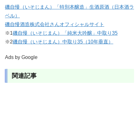
磯自慢（いそじまん）「特別本醸造」生酒原酒（日本酒ラ
ベル）
磯自慢酒造株式会社さんオフィシャルサイト
※1
磯自慢（いそじまん）「純米大吟醸」中取り35
※2
磯自慢（いそじまん）中取り35（10年垂直）
Ads by Google
関連記事