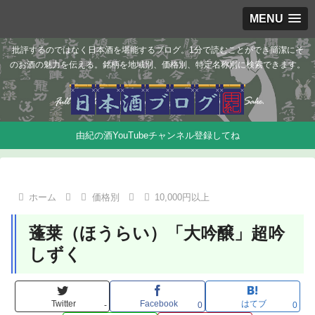
MENU
批評するのではなく日本酒を堪能するブログ。1分で読むことができ簡潔にそ
のお酒の魅力を伝える。銘柄を地域別、価格別、特定名称別に検索できます。
由紀の酒YouTubeチャンネル登録してね
ホーム
価格別
10,000円以上
蓬莱（ほうらい）「大吟醸」超吟
しずく
Twitter
Facebook
はてブ
-
0
0