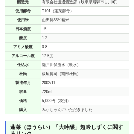
醸造元
有限会社渡辺酒造店（岐阜県飛騨市古川町）
使用酵母
T101（蓬莱酵母）
使用米
山田錦35%精米
日本酒度
+5
酸度
1.2
アミノ酸度
0.8
アルコール度
17.5度
仕込水
瀬戸川伏流水（軟水）
杜氏
板垣博司（南部杜氏）
製造年月
2002/11
容量
720ml
価格
5,000円（税別）
購入
みぃちゃんにいただきました
蓬莱（ほうらい）「大吟醸」超吟しずくに関す
るリンク