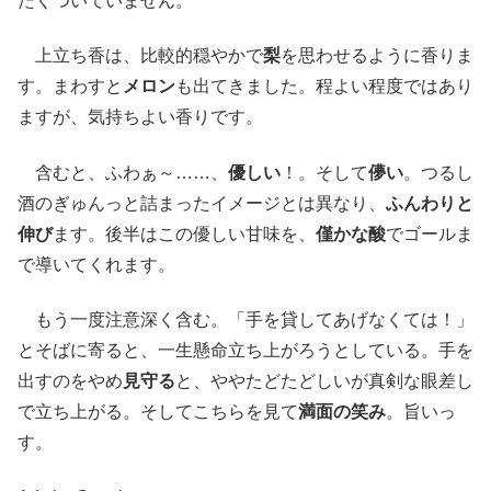
たくついていません。
上立ち香は、比較的穏やかで
梨
を思わせるように香りま
す。まわすと
メロン
も出てきました。程よい程度ではあり
ますが、気持ちよい香りです。
含むと、ふわぁ～……、
優しい
！。そして
儚い
。つるし
酒のぎゅんっと詰まったイメージとは異なり、
ふんわりと
伸び
ます。後半はこの優しい甘味を、
僅かな酸
でゴールま
で導いてくれます。
もう一度注意深く含む。「手を貸してあげなくては！」
とそばに寄ると、一生懸命立ち上がろうとしている。手を
出すのをやめ
見守る
と、ややたどたどしいが真剣な眼差し
で立ち上がる。そしてこちらを見て
満面の笑み
。旨いっ
す。