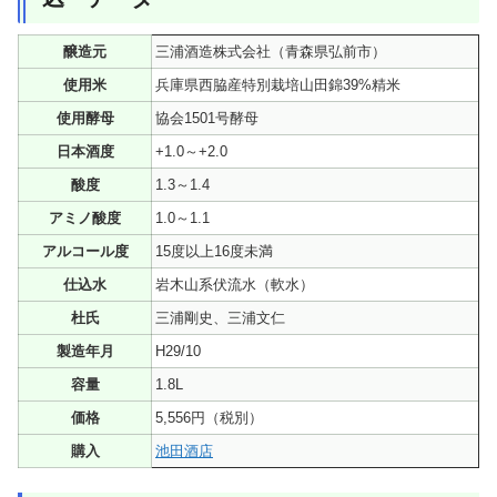
醸造元
三浦酒造株式会社（青森県弘前市）
使用米
兵庫県西脇産特別栽培山田錦39%精米
使用酵母
協会1501号酵母
日本酒度
+1.0～+2.0
酸度
1.3～1.4
アミノ酸度
1.0～1.1
アルコール度
15度以上16度未満
仕込水
岩木山系伏流水（軟水）
杜氏
三浦剛史、三浦文仁
製造年月
H29/10
容量
1.8L
価格
5,556円（税別）
購入
池田酒店