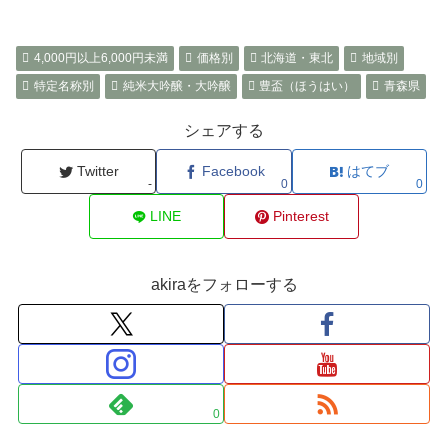
4,000円以上6,000円未満
価格別
北海道・東北
地域別
特定名称別
純米大吟醸・大吟醸
豊盃（ほうはい）
青森県
シェアする
Twitter
Facebook
はてブ
-
0
0
LINE
Pinterest
akiraをフォローする
0