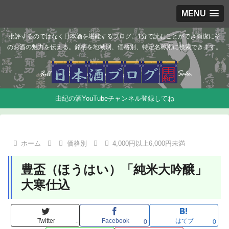
MENU
批評するのではなく日本酒を堪能するブログ。1分で読むことができ簡潔にそ
のお酒の魅力を伝える。銘柄を地域別、価格別、特定名称別に検索できます。
由紀の酒YouTubeチャンネル登録してね
ホーム
価格別
4,000円以上6,000円未満
豊盃（ほうはい）「純米大吟醸」
大寒仕込
Twitter
Facebook
はてブ
-
0
0