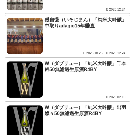
2025.12.24
磯自慢（いそじまん）「純米大吟醸」
中取りadagio15年垂直
2025.10.25
2025.12.24
W（ダブリュー）「純米大吟醸」千本
錦50無濾過生原酒R4BY
2025.02.13
W（ダブリュー）「純米大吟醸」出羽
燦々50無濾過生原酒R4BY