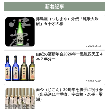
新着記事
津島屋（つしまや）外伝「純米大吟
醸」五十才の桜
2026.06.17
由紀の酒新年会2026年ー黒龍四天王４
本２年分ー
2026.04.08
而今（じこん）20周年を勝手に祝う会
（出品酒11年垂直、宇奈根・名張・梁
瀬）