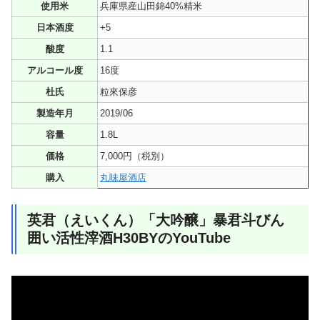
使用米
兵庫県産山田錦40%精米
日本酒度
+5
酸度
1.1
アルコール度
16度
杜氏
粒來保彦
製造年月
2019/06
容量
1.8L
価格
7,000円（税別）
購入
丸味屋酒店
英君（えいくん）「大吟醸」暴君斗びん
囲い活性滓酒H30BYのYouTube