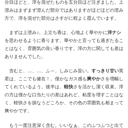
分目ほどと、滓を混ぜたものを五分目ほど注ぎました。上
澄みはまずまず澄んだ部分ではありますがほどほどの澄み
方で、滓を混ぜた部分はさすがに程よく霞んでいます。
まずは上澄み♪。上立ち香は、心地よく華やかに
洋ナシ
を思わせるように香ります。華やかと言っても過ぎたるこ
とはなく、雰囲気の良い香りです。滓の方に関しても差は
ありませんでした。
含むと、…、…、ふ～、しみじみ旨い。
すっきり甘い
英
君は、ここでも健在！。僅かなガス感も
爽やか
さを増幅し
てくれているよう。後半は、
軽快
さを活かし潔く収束。滓
の方は僅かな口当たりの差はあれど、粘度を増すことはな
く、軽快さを損なうどころか、その色の雰囲気も相まって
爽やかです。
もう一度注意深く含む。いいなぁ、このふつふつと出て