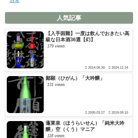
日常
人気記事
【入手困難】一度は飲んでおきたい高
級な日本酒36選【幻】
179 views
2014.06.30
2024.12.24
鄙願（ひがん）「大吟醸」
131 views
2005.03.27
2019.09.10
蓬莱泉（ほうらいせん）「純米大吟
醸」空（くう）マニア
118 views