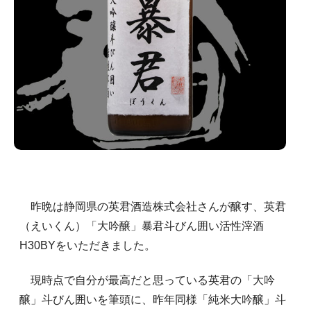
昨晩は静岡県の英君酒造株式会社さんが醸す、英君
（えいくん）「大吟醸」暴君斗びん囲い活性滓酒
H30BYをいただきました。
現時点で自分が最高だと思っている英君の「大吟
醸」斗びん囲いを筆頭に、昨年同様「純米大吟醸」斗