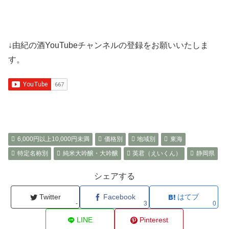
↓由紀の酒YouTubeチャンネルの登録をお願いいたしま
す。
6,000円以上10,000円未満
価格別
地域別
東海
特定名称別
純米大吟醸・大吟醸
英君（えいくん）
静岡県
シェアする
Twitter
Facebook
はてブ
-
3
0
LINE
Pinterest