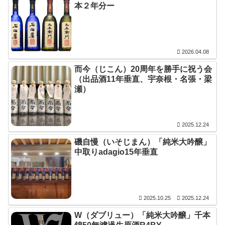
本２年分ー
2026.04.08
而今（じこん）20周年を勝手に祝う会
（出品酒11年垂直、宇奈根・名張・梁
瀬）
2025.12.24
磯自慢（いそじまん）「純米大吟醸」
中取りadagio15年垂直
2025.10.25
2025.12.24
W（ダブリュー）「純米大吟醸」千本