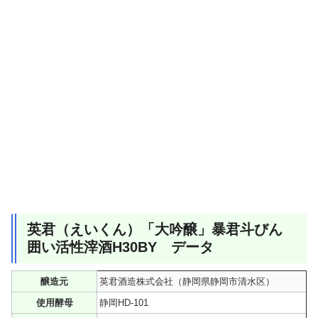
英君（えいくん）「大吟醸」暴君斗びん
囲い活性滓酒H30BY データ
醸造元
英君酒造株式会社（静岡県静岡市清水区）
使用酵母
静岡HD-101