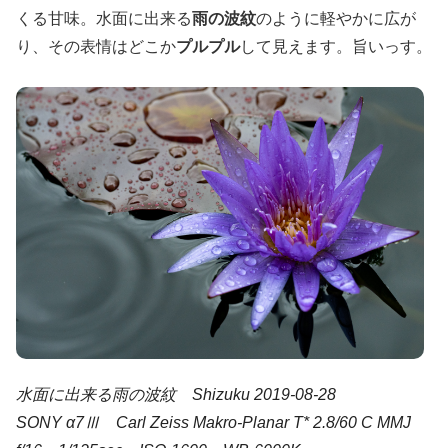
くる甘味。水面に出来る
雨の波紋
のように軽やかに広が
り、その表情はどこか
プルプル
して見えます。旨いっす。
水面に出来る雨の波紋 Shizuku 2019-08-28
SONY α7Ⅲ Carl Zeiss Makro-Planar T* 2.8/60 C MMJ