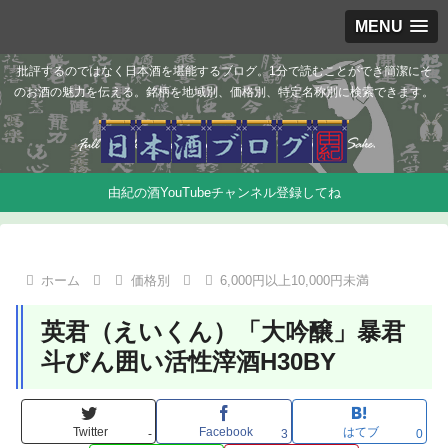
MENU
批評するのではなく日本酒を堪能するブログ。1分で読むことができ簡潔にそ
のお酒の魅力を伝える。銘柄を地域別、価格別、特定名称別に検索できます。
由紀の酒YouTubeチャンネル登録してね
ホーム
価格別
6,000円以上10,000円未満
英君（えいくん）「大吟醸」暴君
斗びん囲い活性滓酒H30BY
Twitter
Facebook
はてブ
-
3
0