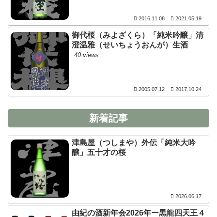
2016.11.08
2021.05.19
御代桜（みよざくら）「純米吟醸」清
澄温雅（せいちょうおんが）生酒
40 views
2005.07.12
2017.10.24
新着記事
津島屋（つしまや）外伝「純米大吟
醸」五十才の桜
2026.06.17
由紀の酒新年会2026年ー黒龍四天王４