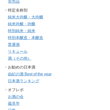
非売品
・特定名称別
純米大吟醸・大吟醸
純米吟醸・吟醸
特別純米・純米
特別本醸造・本醸造
普通酒
リキュール
酒（その他）
・お勧めの日本酒
由紀の酒 Best of the year
日本酒ランキング
・オフレポ
お酒の会
蔵見学