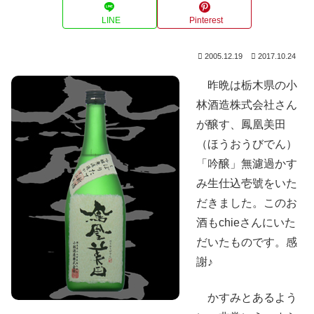
LINE
Pinterest
2005.12.19
2017.10.24
昨晩は栃木県の小
林酒造株式会社さん
が醸す、鳳凰美田
（ほうおうびでん）
「吟醸」無濾過かす
み生仕込壱號をいた
だきました。このお
酒もchieさんにいた
だいたものです。感
謝♪
かすみとあるよう