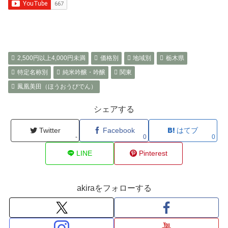
2,500円以上4,000円未満
価格別
地域別
栃木県
特定名称別
純米吟醸・吟醸
関東
鳳凰美田（ほうおうびでん）
シェアする
Twitter
Facebook
はてブ
-
0
0
LINE
Pinterest
akiraをフォローする