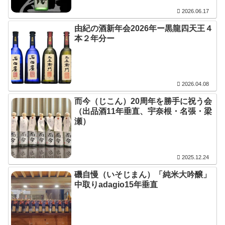
2026.06.17
由紀の酒新年会2026年ー黒龍四天王４
本２年分ー
2026.04.08
而今（じこん）20周年を勝手に祝う会
（出品酒11年垂直、宇奈根・名張・梁
瀬）
2025.12.24
磯自慢（いそじまん）「純米大吟醸」
中取りadagio15年垂直