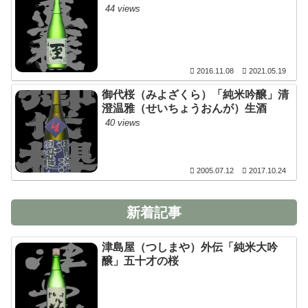
44 views
2016.11.08
2021.05.19
御代桜（みよざくら）「純米吟醸」清
澄温雅（せいちょうおんが）生酒
40 views
2005.07.12
2017.10.24
新着記事
津島屋（つしまや）外伝「純米大吟
醸」五十才の桜