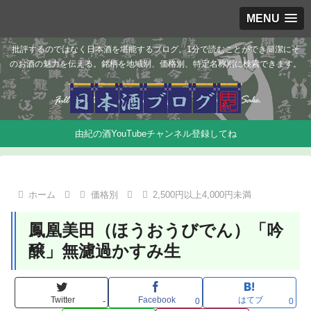
MENU
批評するのではなく日本酒を堪能するブログ。1分で読むことができ簡潔にそ
のお酒の魅力を伝える。銘柄を地域別、価格別、特定名称別に検索できます。
由紀の酒YouTubeチャンネル登録してね
ホーム
価格別
2,500円以上4,000円未満
鳳凰美田（ほうおうびでん）「吟
醸」無濾過かすみ生
Twitter
Facebook
はてブ
-
0
0