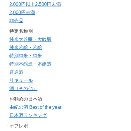
2,000円以上2,500円未満
2,000円未満
非売品
・特定名称別
純米大吟醸・大吟醸
純米吟醸・吟醸
特別純米・純米
特別本醸造・本醸造
普通酒
リキュール
酒（その他）
・お勧めの日本酒
由紀の酒 Best of the year
日本酒ランキング
・オフレポ