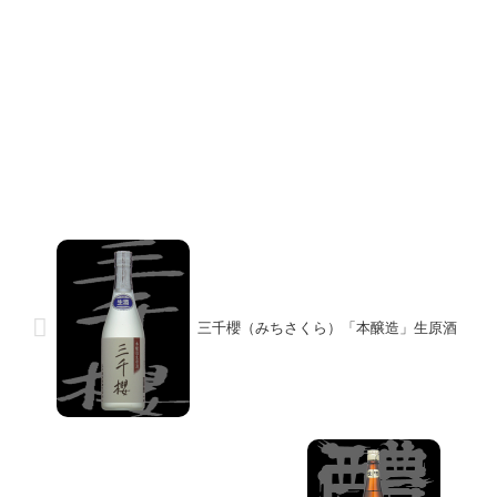
三千櫻（みちさくら）「本醸造」生原酒