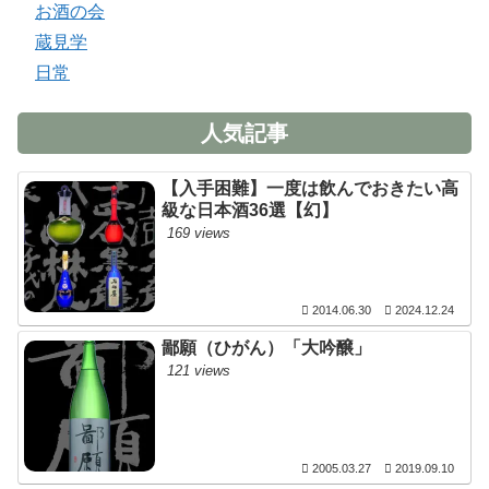
お酒の会
蔵見学
日常
人気記事
【入手困難】一度は飲んでおきたい高
級な日本酒36選【幻】
169 views
2014.06.30
2024.12.24
鄙願（ひがん）「大吟醸」
121 views
2005.03.27
2019.09.10