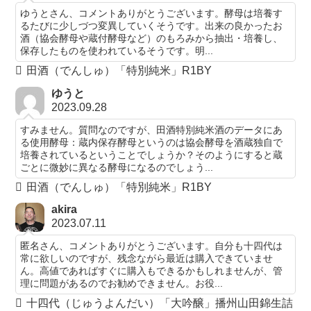
ゆうとさん、コメントありがとうございます。酵母は培養す
るたびに少しづつ変異していくそうです。出来の良かったお
酒（協会酵母や蔵付酵母など）のもろみから抽出・培養し、
保存したものを使われているそうです。明...
田酒（でんしゅ）「特別純米」R1BY
ゆうと
2023.09.28
すみません。質問なのですが、田酒特別純米酒のデータにあ
る使用酵母：蔵内保存酵母というのは協会酵母を酒蔵独自で
培養されているということでしょうか？そのようにすると蔵
ごとに微妙に異なる酵母になるのでしょう...
田酒（でんしゅ）「特別純米」R1BY
akira
2023.07.11
匿名さん、コメントありがとうございます。自分も十四代は
常に欲しいのですが、残念ながら最近は購入できていませ
ん。高値であればすぐに購入もできるかもしれませんが、管
理に問題があるのでお勧めできません。お役...
十四代（じゅうよんだい）「大吟醸」播州山田錦生詰