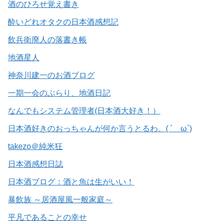
酒のひろせ覚え書き
酔いどれオタクの日本酒感想記
飲兵衛廃人の落書き帳
地酒星人
神奈川建一のお酒ブログ
一期一会のぶらり、地酒日記
なんでもシステム管理者(日本酒大好き！）
日本酒好きのおっちゃんが何か言うとるわ。( ´ ω`)
takezo＠純米狂
日本酒感想日誌
日本酒ブログ：酒と魚は生がいい！
暴飲族 ～居酒屋風一般家庭～
平凡であることの幸せ