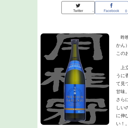
Twitter
Facebook
-
0
昨晩
かん）
この
上立
うに
て見
甘味
さら
しい
に伸
い！