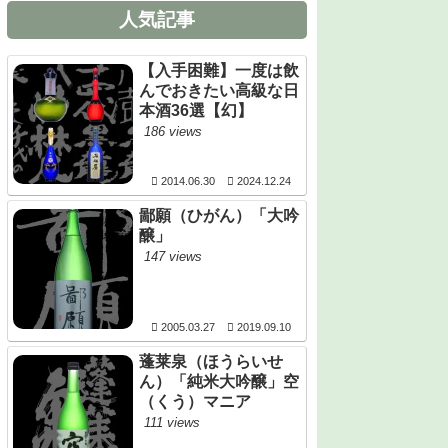
人気記事
【入手困難】一度は飲
んでおきたい高級な日
本酒36選【幻】
186 views
2014.06.30
2024.12.24
鄙願（ひがん）「大吟
醸」
147 views
2005.03.27
2019.09.10
蓬莱泉（ほうらいせ
ん）「純米大吟醸」空
（くう）マニア
111 views