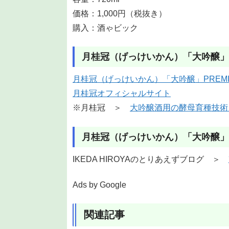
価格：1,000円（税抜き）
購入：酒ゃビック
月桂冠（げっけいかん）「大吟醸」PR
月桂冠（げっけいかん）「大吟醸」PREMIU
月桂冠オフィシャルサイト
※月桂冠 ＞
大吟醸酒用の酵母育種技術
月桂冠（げっけいかん）「大吟醸」PR
IKEDA HIROYAのとりあえずブログ ＞
Ads by Google
関連記事