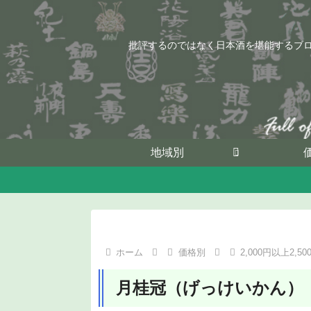
批評するのではなく日本酒を堪能するブ
地域別
ホーム
価格別
2,000円以上2,5
月桂冠（げっけいかん）「大吟