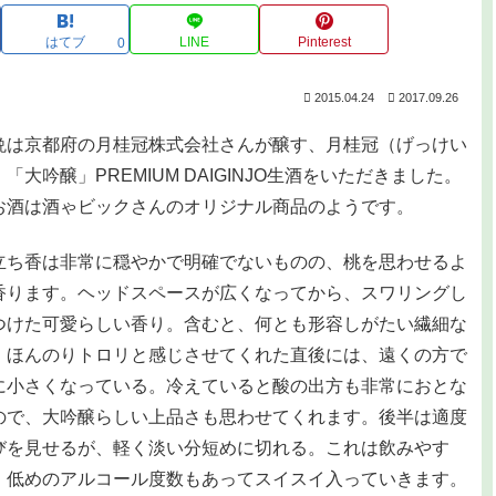
はてブ
LINE
Pinterest
0
2015.04.24
2017.09.26
は京都府の月桂冠株式会社さんが醸す、月桂冠（げっけい
「大吟醸」PREMIUM DAIGINJO生酒をいただきました。
お酒は酒ゃビックさんのオリジナル商品のようです。
ち香は非常に穏やかで明確でないものの、桃を思わせるよ
香ります。ヘッドスペースが広くなってから、スワリングし
つけた可愛らしい香り。含むと、何とも形容しがたい繊細な
。ほんのりトロリと感じさせてくれた直後には、遠くの方で
に小さくなっている。冷えていると酸の出方も非常におとな
ので、大吟醸らしい上品さも思わせてくれます。後半は適度
びを見せるが、軽く淡い分短めに切れる。これは飲みやす
。低めのアルコール度数もあってスイスイ入っていきます。