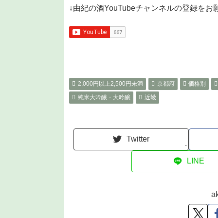
↓由紀の酒YouTubeチャンネルの登録を
2,000円以上2,500円未満
京都府
価格別
純米大吟醸・大吟醸
近畿
Twitter
-
LINE
a