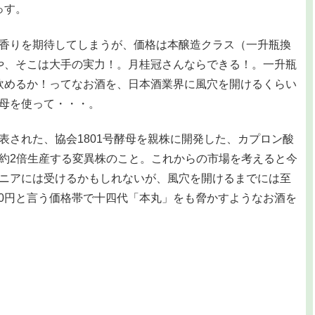
っす。
香りを期待してしまうが、価格は本醸造クラス（一升瓶換
いや、そこは大手の実力！。月桂冠さんならできる！。一升瓶
イ飲めるか！ってなお酒を、日本酒業界に風穴を開けるくらい
母を使って・・・。
された、協会1801号酵母を親株に開発した、カプロン酸
約2倍生産する変異株のこと。これからの市場を考えると今
ニアには受けるかもしれないが、風穴を開けるまでには至
00円と言う価格帯で十四代「本丸」をも脅かすようなお酒を