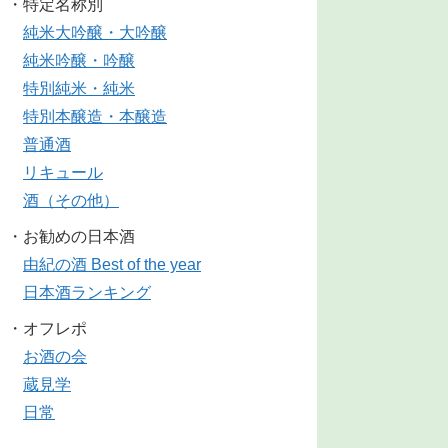
・特定名称別
純米大吟醸・大吟醸
純米吟醸・吟醸
特別純米・純米
特別本醸造・本醸造
普通酒
リキュール
酒（その他）
・お勧めの日本酒
由紀の酒 Best of the year
日本酒ランキング
・オフレポ
お酒の会
蔵見学
日常