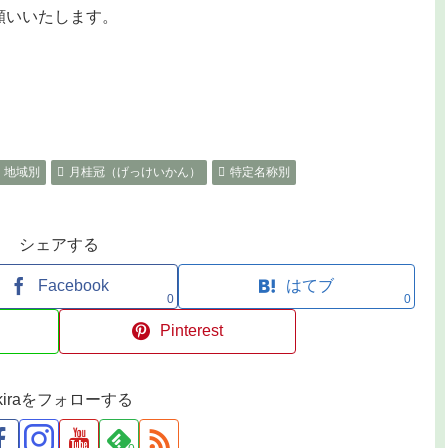
お願いいたします。
地域別
月桂冠（げっけいかん）
特定名称別
シェアする
Facebook
はてブ
0
0
Pinterest
kiraをフォローする