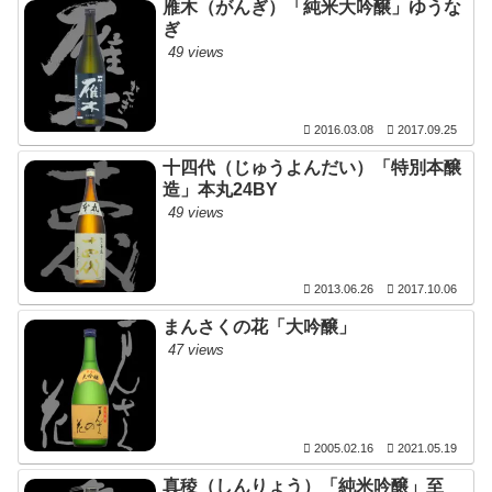
雁木（がんぎ）「純米大吟醸」ゆうな
ぎ
49 views
2016.03.08
2017.09.25
十四代（じゅうよんだい）「特別本醸
造」本丸24BY
49 views
2013.06.26
2017.10.06
まんさくの花「大吟醸」
47 views
2005.02.16
2021.05.19
真稜（しんりょう）「純米吟醸」至