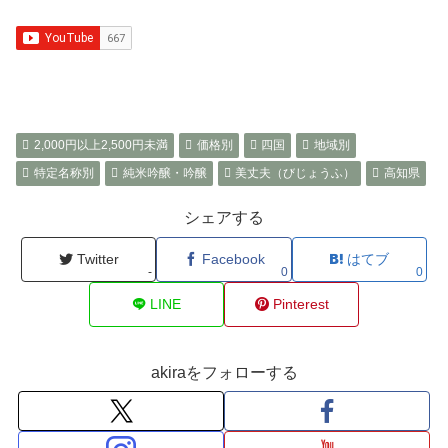
2,000円以上2,500円未満
価格別
四国
地域別
特定名称別
純米吟醸・吟醸
美丈夫（びじょうふ）
高知県
シェアする
Twitter
Facebook
はてブ
-
0
0
LINE
Pinterest
akiraをフォローする