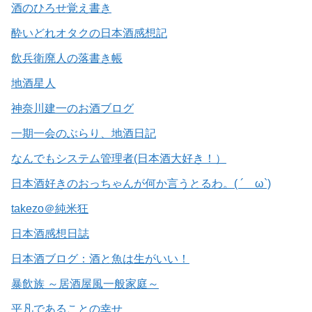
酒のひろせ覚え書き
酔いどれオタクの日本酒感想記
飲兵衛廃人の落書き帳
地酒星人
神奈川建一のお酒ブログ
一期一会のぶらり、地酒日記
なんでもシステム管理者(日本酒大好き！）
日本酒好きのおっちゃんが何か言うとるわ。( ´ ω`)
takezo＠純米狂
日本酒感想日誌
日本酒ブログ：酒と魚は生がいい！
暴飲族 ～居酒屋風一般家庭～
平凡であることの幸せ