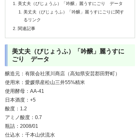
美丈夫（びじょうふ）「吟醸」麗うすにごり データ
美丈夫（びじょうふ）「吟醸」麗うすにごりに関す
るリンク
関連記事
美丈夫（びじょうふ）「吟醸」麗うすに
ごり データ
醸造元：有限会社濱川商店（高知県安芸郡田野町）
使用米：愛媛県産松山三井55%精米
使用酵母：AA-41
日本酒度：+5
酸度：1.2
アミノ酸度：0.7
瓶詰：2008/01
仕込水：千本山伏流水