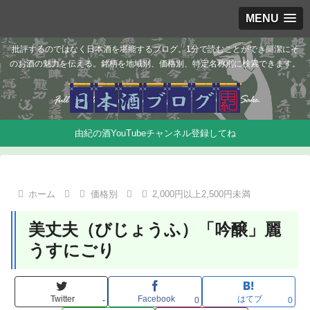
MENU
批評するのではなく日本酒を堪能するブログ。1分で読むことができ簡潔にそ
のお酒の魅力を伝える。銘柄を地域別、価格別、特定名称別に検索できます。
由紀の酒YouTubeチャンネル登録してね
ホーム
価格別
2,000円以上2,500円未満
美丈夫（びじょうふ）「吟醸」麗
うすにごり
Twitter
Facebook
はてブ
-
0
0