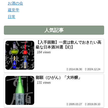
お酒の会
蔵見学
日常
人気記事
【入手困難】一度は飲んでおきたい高
級な日本酒36選【幻】
184 views
2014.06.30
2024.12.24
鄙願（ひがん）「大吟醸」
131 views
2005.03.27
2019.09.10