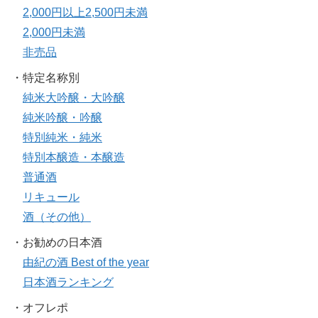
2,000円以上2,500円未満
2,000円未満
非売品
・特定名称別
純米大吟醸・大吟醸
純米吟醸・吟醸
特別純米・純米
特別本醸造・本醸造
普通酒
リキュール
酒（その他）
・お勧めの日本酒
由紀の酒 Best of the year
日本酒ランキング
・オフレポ