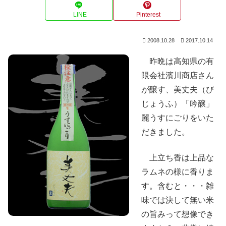
LINE
Pinterest
2008.10.28
2017.10.14
昨晩は高知県の有
限会社濱川商店さん
が醸す、美丈夫（び
じょうふ）「吟醸」
麗うすにごりをいた
だきました。
上立ち香は上品な
ラムネの様に香りま
す。含むと・・・雑
味では決して無い米
の旨みって想像でき