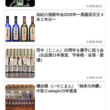
2026.06.17
由紀の酒新年会2026年ー黒龍四天王４
本２年分ー
2026.04.08
而今（じこん）20周年を勝手に祝う会
（出品酒11年垂直、宇奈根・名張・梁
瀬）
2025.12.24
磯自慢（いそじまん）「純米大吟醸」
中取りadagio15年垂直