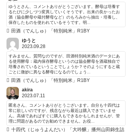
ゆうとさん、コメントありがとうございます。酵母は培養す
るたびに少しづつ変異していくそうです。出来の良かったお
酒（協会酵母や蔵付酵母など）のもろみから抽出・培養し、
保存したものを使われているそうです。明...
田酒（でんしゅ）「特別純米」R1BY
ゆうと
2023.09.28
すみません。質問なのですが、田酒特別純米酒のデータにあ
る使用酵母：蔵内保存酵母というのは協会酵母を酒蔵独自で
培養されているということでしょうか？そのようにすると蔵
ごとに微妙に異なる酵母になるのでしょう...
田酒（でんしゅ）「特別純米」R1BY
akira
2023.07.11
匿名さん、コメントありがとうございます。自分も十四代は
常に欲しいのですが、残念ながら最近は購入できていませ
ん。高値であればすぐに購入もできるかもしれませんが、管
理に問題があるのでお勧めできません。お役...
十四代（じゅうよんだい）「大吟醸」播州山田錦生詰