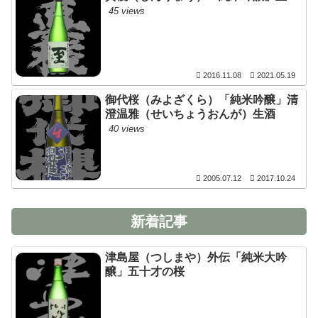
45 views
2016.11.08
2021.05.19
御代桜（みよざくら）「純米吟醸」清
澄温雅（せいちょうおんが）生酒
40 views
2005.07.12
2017.10.24
新着記事
津島屋（つしまや）外伝「純米大吟
醸」五十才の桜