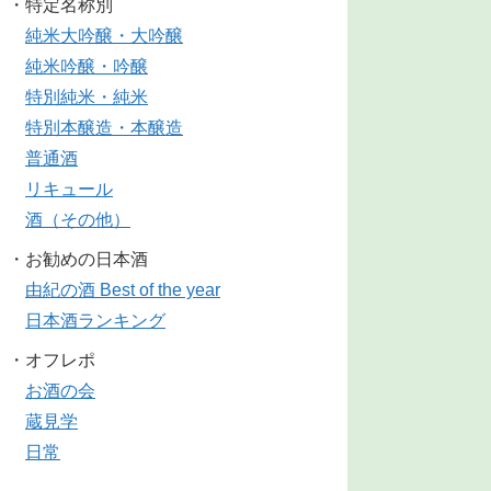
・特定名称別
純米大吟醸・大吟醸
純米吟醸・吟醸
特別純米・純米
特別本醸造・本醸造
普通酒
リキュール
酒（その他）
・お勧めの日本酒
由紀の酒 Best of the year
日本酒ランキング
・オフレポ
お酒の会
蔵見学
日常