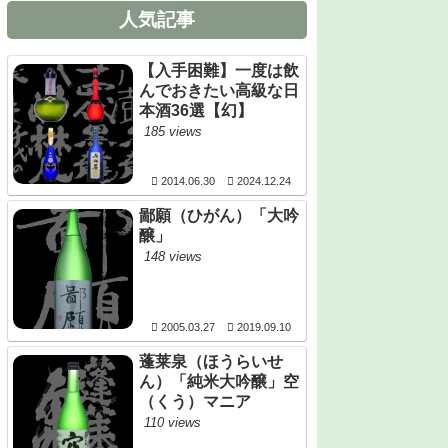
人気記事
【入手困難】一度は飲
んでおきたい高級な日
本酒36選【幻】
185 views
2014.06.30
2024.12.24
鄙願（ひがん）「大吟
醸」
148 views
2005.03.27
2019.09.10
蓬莱泉（ほうらいせ
ん）「純米大吟醸」空
（くう）マニア
110 views