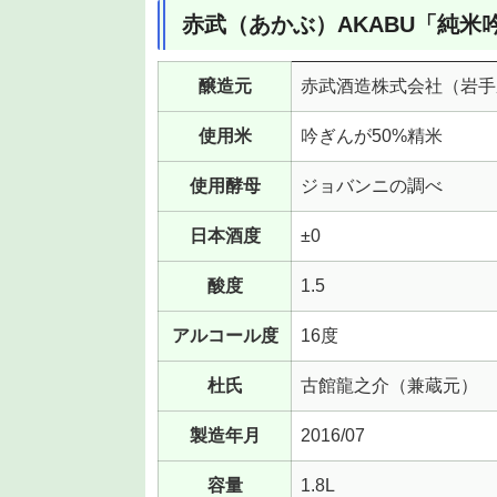
赤武（あかぶ）AKABU「純米
醸造元
赤武酒造株式会社（岩手
使用米
吟ぎんが50%精米
使用酵母
ジョバンニの調べ
日本酒度
±0
酸度
1.5
アルコール度
16度
杜氏
古館龍之介（兼蔵元）
製造年月
2016/07
容量
1.8L