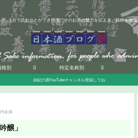
ログ。1分で読むことができ簡潔にそのお酒の魅力を伝える。銘柄を地域
価格別
特定名称別
由紀の酒YouTubeチャンネル登録してね
00円未満
米吟醸」