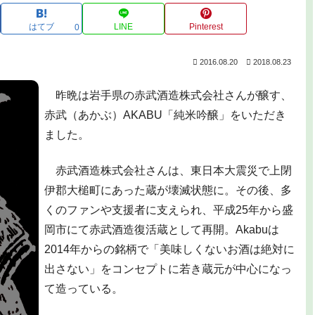
はてブ
LINE
Pinterest
0
2016.08.20
2018.08.23
昨晩は岩手県の赤武酒造株式会社さんが醸す、
赤武（あかぶ）AKABU「純米吟醸」をいただき
ました。
赤武酒造株式会社さんは、東日本大震災で上閉
伊郡大槌町にあった蔵が壊滅状態に。その後、多
くのファンや支援者に支えられ、平成25年から盛
岡市にて赤武酒造復活蔵として再開。Akabuは
2014年からの銘柄で「美味しくないお酒は絶対に
出さない」をコンセプトに若き蔵元が中心になっ
て造っている。